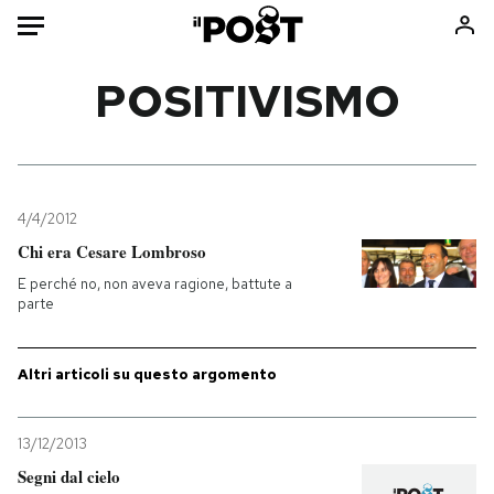
Auto
POSITIVISMO
HOME
Italia
Moda
Mondo
Libri
4/4/2012
Politica
Consumismi
Chi era Cesare Lombroso
Tecnologia
Storie/Idee
E perché no, non aveva ragione, battute a
parte
Internet
Ok Boomer!
Scienza
Media
Altri articoli su questo argomento
Cultura
Europa
Economia
Altrecose
Sport
Mondiali calcio 2026
13/12/2013
Segni dal cielo