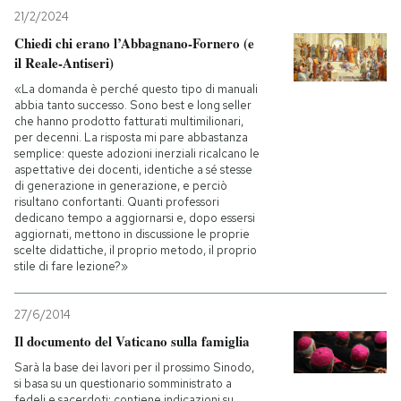
21/2/2024
Chiedi chi erano l’Abbagnano-Fornero (e
il Reale-Antiseri)
«La domanda è perché questo tipo di manuali
abbia tanto successo. Sono best e long seller
che hanno prodotto fatturati multimilionari,
per decenni. La risposta mi pare abbastanza
semplice: queste adozioni inerziali ricalcano le
aspettative dei docenti, identiche a sé stesse
di generazione in generazione, e perciò
risultano confortanti. Quanti professori
dedicano tempo a aggiornarsi e, dopo essersi
aggiornati, mettono in discussione le proprie
scelte didattiche, il proprio metodo, il proprio
stile di fare lezione?»
27/6/2014
Il documento del Vaticano sulla famiglia
Sarà la base dei lavori per il prossimo Sinodo,
si basa su un questionario somministrato a
fedeli e sacerdoti: contiene indicazioni su