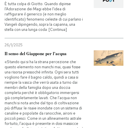
È tutta colpa di Giotto. Quando dipinse
l’Adorazione dei Magi ebbe l’idea di
PODCAST
raffigurare il generico (e non meglio
identificato) fenomeno celeste di cui parlano i
Vangeli dipingendo, sopra la capanna, una
stella con una lunga coda. [Continua]
NEWSLETTER
26/1/2025
I MIEI PREFERITI
Il senso del Giappone per l’acqua
«Stando qui si ha la strana percezione che
questo elemento non manchi mai, quasi fosse
SHOP
una risorsa pressoché infinita. Ogni sera tutti
vogliono fare il bagno caldo, quindi a casa si
riempie la vasca che verrà usata a turno dai
CALENDARIO
membri della famiglia dopo una doccia
completa perché è obbligatorio immergersi
già completamente lavati. Che l’acqua non
manchi si nota anche dal tipo di coltivazione
AREA PERSONALE
più diffusa: le risaie inondate con un sistema di
canaline e popolate da ranocchie, aironi e
Entra
piccoli pesci. Come in un allineamento astrale
fortuito, l’acqua è presente in dosi massicce