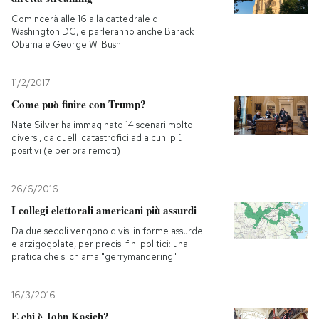
Comincerà alle 16 alla cattedrale di
PODCAST
Washington DC, e parleranno anche Barack
Obama e George W. Bush
NEWSLETTER
11/2/2017
Come può finire con Trump?
I MIEI PREFERITI
Nate Silver ha immaginato 14 scenari molto
diversi, da quelli catastrofici ad alcuni più
positivi (e per ora remoti)
SHOP
26/6/2016
I collegi elettorali americani più assurdi
CALENDARIO
Da due secoli vengono divisi in forme assurde
e arzigogolate, per precisi fini politici: una
pratica che si chiama "gerrymandering"
AREA PERSONALE
Entra
16/3/2016
E chi è John Kasich?