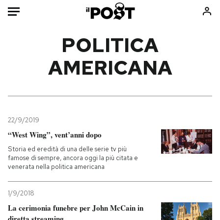
Auto
POLITICA
AMERICANA
HOME
Italia
Moda
Mondo
Libri
Politica
Consumismi
22/9/2019
Tecnologia
Storie/Idee
“West Wing”, vent’anni dopo
Internet
Ok Boomer!
Storia ed eredità di una delle serie tv più
Scienza
Media
famose di sempre, ancora oggi la più citata e
venerata nella politica americana
Cultura
Europa
Economia
Altrecose
1/9/2018
Sport
Mondiali calcio 2026
La cerimonia funebre per John McCain in
diretta streaming