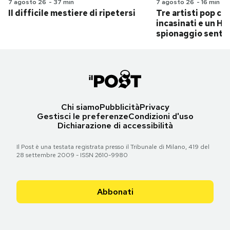
7 agosto 26
-
37 min
7 agosto 26
-
16 min
Il difficile mestiere di ripetersi
Tre artisti pop ch
incasinati e un Hit
spionaggio senti
Chi siamo
Pubblicità
Privacy
Gestisci le preferenze
Condizioni d'uso
Dichiarazione di accessibilità
Il Post è una testata registrata presso il Tribunale di Milano, 419 del
28 settembre 2009 - ISSN 2610-9980
Abbonati