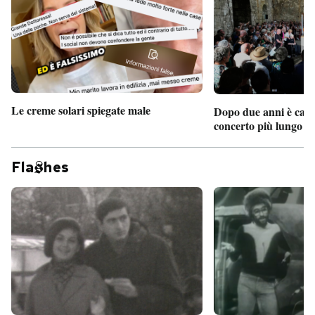
Le creme solari spiegate male
Dopo due anni è camb
concerto più lungo d
Fla
hes