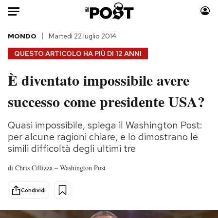
Auto
MONDO
Martedì 22 luglio 2014
QUESTO ARTICOLO HA PIÙ DI
12 ANNI
HOME
È diventato impossibile avere
Italia
Moda
successo come presidente USA?
Mondo
Libri
Politica
Consumismi
Quasi impossibile, spiega il Washington Post:
Tecnologia
Storie/Idee
per alcune ragioni chiare, e lo dimostrano le
Internet
Ok Boomer!
simili difficoltà degli ultimi tre
Scienza
Media
Cultura
Europa
di
Chris Cillizza – Washington Post
Economia
Altrecose
Condividi
Sport
Mondiali calcio 2026