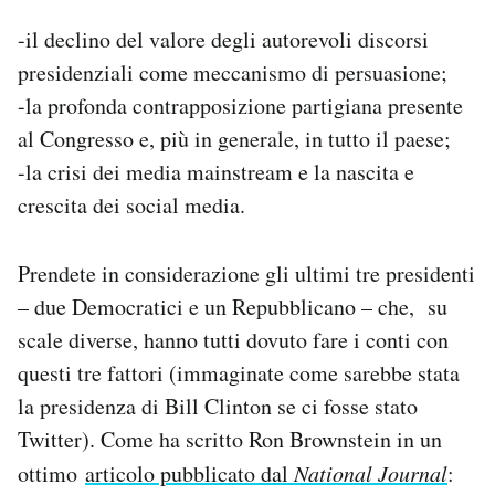
Notifiche mobile
-il declino del valore degli autorevoli discorsi
Regala il Post
presidenziali come meccanismo di persuasione;
Hai bisogno di aiuto?
-la profonda contrapposizione partigiana presente
Esci
al Congresso e, più in generale, in tutto il paese;
-la crisi dei media mainstream e la nascita e
crescita dei social media.
Prendete in considerazione gli ultimi tre presidenti
– due Democratici e un Repubblicano – che, su
scale diverse, hanno tutti dovuto fare i conti con
questi tre fattori (immaginate come sarebbe stata
la presidenza di Bill Clinton se ci fosse stato
Twitter). Come ha scritto Ron Brownstein in un
ottimo
articolo pubblicato dal
National Journal
: