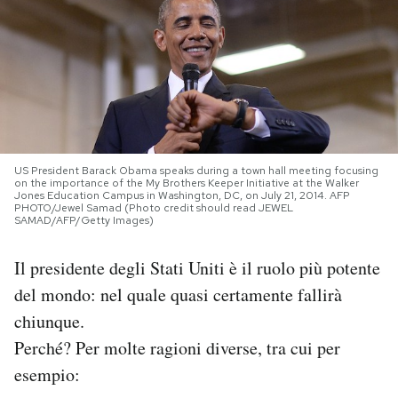
PODCAST
NEWSLETTER
I MIEI PREFERITI
US President Barack Obama speaks during a town hall meeting focusing
on the importance of the My Brothers Keeper Initiative at the Walker
Jones Education Campus in Washington, DC, on July 21, 2014. AFP
PHOTO/Jewel Samad (Photo credit should read JEWEL
SHOP
SAMAD/AFP/Getty Images)
Il presidente degli Stati Uniti è il ruolo più potente
CALENDARIO
del mondo: nel quale quasi certamente fallirà
chiunque.
AREA PERSONALE
Perché? Per molte ragioni diverse, tra cui per
Area Personale
esempio:
Newsletter