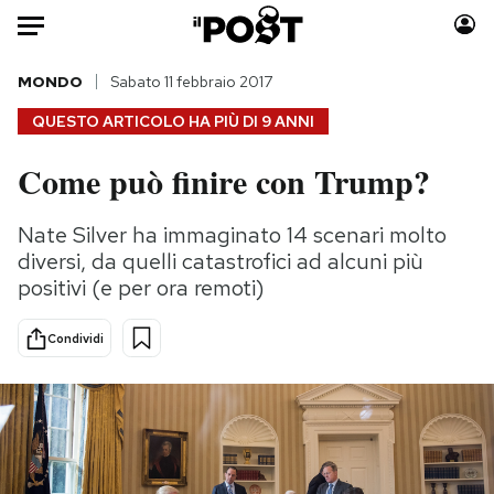
Auto
MONDO
Sabato 11 febbraio 2017
QUESTO ARTICOLO HA PIÙ DI
9 ANNI
HOME
Come può finire con Trump?
Italia
Moda
Mondo
Libri
Nate Silver ha immaginato 14 scenari molto
Politica
Consumismi
diversi, da quelli catastrofici ad alcuni più
Tecnologia
Storie/Idee
positivi (e per ora remoti)
Internet
Ok Boomer!
Condividi
Scienza
Media
Cultura
Europa
Economia
Altrecose
Sport
Mondiali calcio 2026