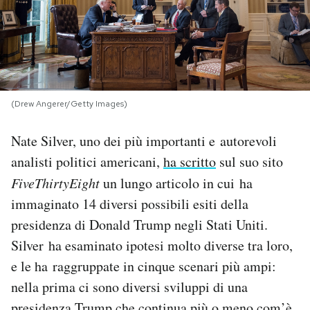
PODCAST
NEWSLETTER
(Drew Angerer/Getty Images)
I MIEI PREFERITI
Nate Silver, uno dei più importanti e autorevoli
analisti politici americani,
ha scritto
sul suo sito
SHOP
FiveThirtyEight
un lungo articolo in cui ha
immaginato 14 diversi possibili esiti della
CALENDARIO
presidenza di Donald Trump negli Stati Uniti.
Silver ha esaminato ipotesi molto diverse tra loro,
AREA PERSONALE
e le ha raggruppate in cinque scenari più ampi:
nella prima ci sono diversi sviluppi di una
Area Personale
Newsletter
presidenza Trump che continua più o meno com’è