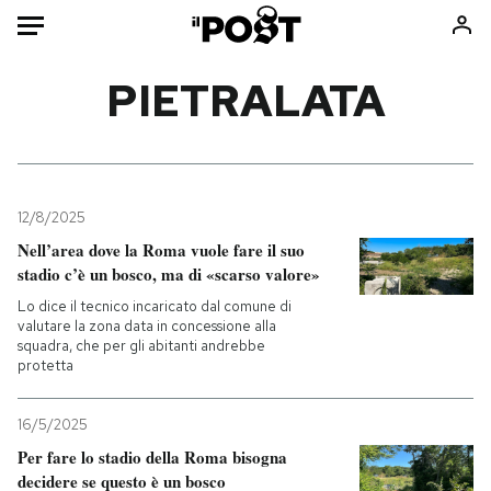
Auto
PIETRALATA
HOME
Italia
Moda
Mondo
Libri
12/8/2025
Politica
Consumismi
Nell’area dove la Roma vuole fare il suo
stadio c’è un bosco, ma di «scarso valore»
Tecnologia
Storie/Idee
Lo dice il tecnico incaricato dal comune di
Internet
Ok Boomer!
valutare la zona data in concessione alla
Scienza
Media
squadra, che per gli abitanti andrebbe
protetta
Cultura
Europa
Economia
Altrecose
16/5/2025
Sport
Mondiali calcio 2026
Per fare lo stadio della Roma bisogna
decidere se questo è un bosco