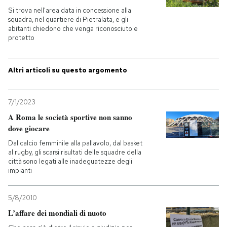
Si trova nell'area data in concessione alla
squadra, nel quartiere di Pietralata, e gli
PODCAST
abitanti chiedono che venga riconosciuto e
protetto
NEWSLETTER
Altri articoli su questo argomento
I MIEI PREFERITI
7/1/2023
A Roma le società sportive non sanno
SHOP
dove giocare
Dal calcio femminile alla pallavolo, dal basket
al rugby, gli scarsi risultati delle squadre della
CALENDARIO
città sono legati alle inadeguatezze degli
impianti
AREA PERSONALE
5/8/2010
Entra
L’affare dei mondiali di nuoto