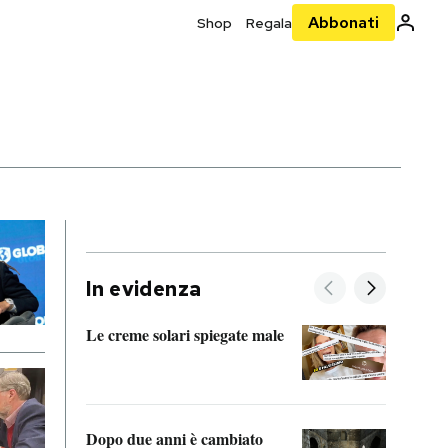
Abbonati
Shop
Regala
In evidenza
Le creme solari spiegate male
FitAc
guerr
Dopo due anni è cambiato
A cos