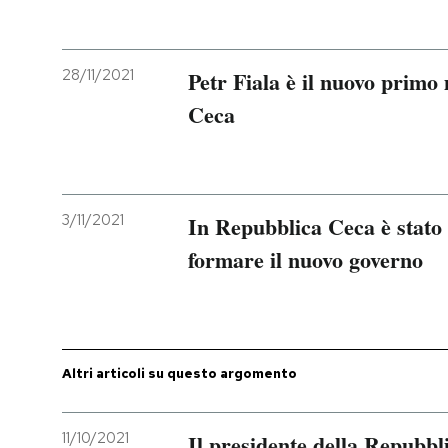
PODCAST
28/11/2021
Petr Fiala è il nuovo primo
NEWSLETTER
Ceca
I MIEI PREFERITI
3/11/2021
In Repubblica Ceca è stato
SHOP
formare il nuovo governo
CALENDARIO
AREA PERSONALE
Altri articoli su questo argomento
Entra
11/10/2021
Il presidente della Repubbl