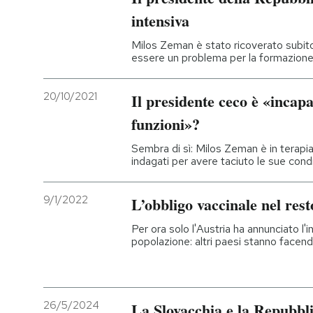
intensiva
Milos Zeman è stato ricoverato subito
essere un problema per la formazion
20/10/2021
Il presidente ceco è «incapa
funzioni»?
Sembra di sì: Milos Zeman è in terapia 
indagati per avere taciuto le sue condi
9/1/2022
L’obbligo vaccinale nel res
Per ora solo l'Austria ha annunciato l'i
popolazione: altri paesi stanno facend
26/5/2024
La Slovacchia e la Repubbl