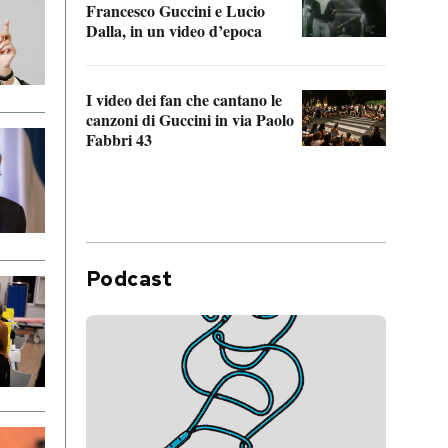
Francesco Guccini e Lucio
“Loco
Dalla, in un video d’epoca
Franc
I video dei fan che cantano le
Il de
canzoni di Guccini in via Paolo
Edoar
Fabbri 43
cappi
Podcast