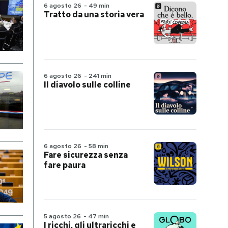
6 agosto 26
-
49 min
Tratto da una storia vera
6 agosto 26
-
241 min
Il diavolo sulle colline
6 agosto 26
-
58 min
Fare sicurezza senza
fare paura
5 agosto 26
-
47 min
I ricchi, gli ultraricchi e