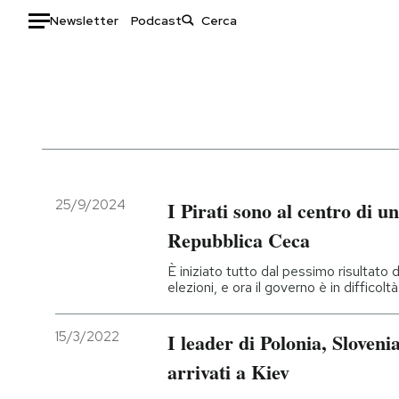
Newsletter
Podcast
Auto
HOME
Italia
Moda
Mondo
Libri
Politica
Consumismi
25/9/2024
I Pirati sono al centro di un
Tecnologia
Storie/Idee
Repubblica Ceca
Internet
Ok Boomer!
È iniziato tutto dal pessimo risultato d
Scienza
Media
elezioni, e ora il governo è in difficoltà
Cultura
Europa
Economia
Altrecose
15/3/2022
I leader di Polonia, Sloven
Sport
Mondiali calcio 2026
arrivati a Kiev