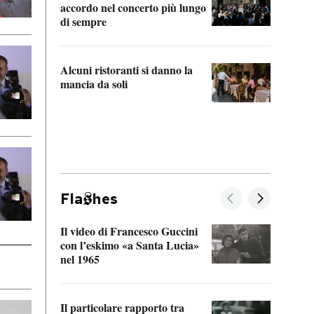
accordo nel concerto più lungo
di sempre
Il ci
parla
Alcuni ristoranti si danno la
nessu
mancia da soli
Fla
hes
Il video di Francesco Guccini
Sulla
con l’eskimo «a Santa Lucia»
vorti
nel 1965
veder
Il particolare rapporto tra
La ve