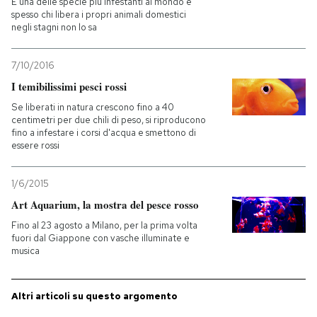
È una delle specie più infestanti al mondo e
spesso chi libera i propri animali domestici
negli stagni non lo sa
PODCAST
7/10/2016
NEWSLETTER
I temibilissimi pesci rossi
Se liberati in natura crescono fino a 40
centimetri per due chili di peso, si riproducono
I MIEI PREFERITI
fino a infestare i corsi d'acqua e smettono di
essere rossi
SHOP
1/6/2015
Art Aquarium, la mostra del pesce rosso
CALENDARIO
Fino al 23 agosto a Milano, per la prima volta
fuori dal Giappone con vasche illuminate e
musica
AREA PERSONALE
Entra
Altri articoli su questo argomento