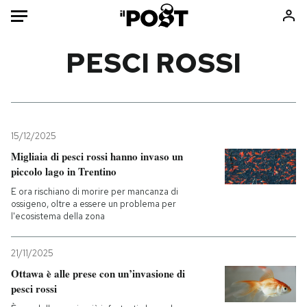
Auto
PESCI ROSSI
HOME
Italia
Moda
Mondo
Libri
15/12/2025
Politica
Consumismi
Migliaia di pesci rossi hanno invaso un
piccolo lago in Trentino
Tecnologia
Storie/Idee
E ora rischiano di morire per mancanza di
Internet
Ok Boomer!
ossigeno, oltre a essere un problema per
Scienza
Media
l'ecosistema della zona
Cultura
Europa
Economia
Altrecose
21/11/2025
Ottawa è alle prese con un’invasione di
Sport
Mondiali calcio 2026
pesci rossi