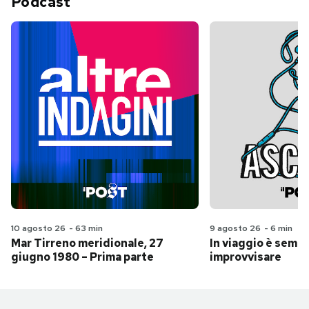
Podcast
10 agosto 26
-
63 min
9 agosto 26
-
6 min
Mar Tirreno meridionale, 27
In viaggio è sempr
giugno 1980 – Prima parte
improvvisare