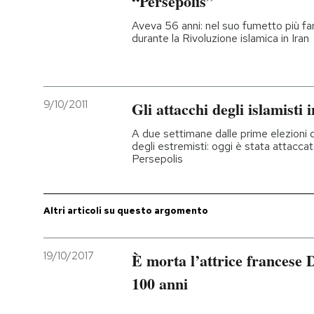
“Persepolis”
Aveva 56 anni: nel suo fumetto più f
PODCAST
durante la Rivoluzione islamica in Iran
NEWSLETTER
9/10/2011
Gli attacchi degli islamisti 
I MIEI PREFERITI
A due settimane dalle prime elezioni 
degli estremisti: oggi è stata attacc
Persepolis
SHOP
Altri articoli su questo argomento
CALENDARIO
19/10/2017
È morta l’attrice francese 
AREA PERSONALE
100 anni
Entra