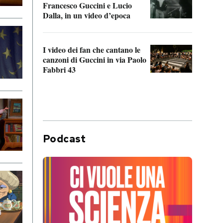
Francesco Guccini e Lucio
“Loco
Dalla, in un video d’epoca
Franc
I video dei fan che cantano le
Il de
canzoni di Guccini in via Paolo
Edoar
Fabbri 43
cappi
Podcast