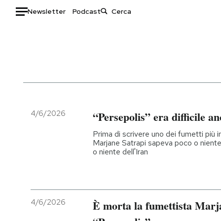
Newsletter
Podcast
Auto
HOME
Italia
Moda
Mondo
Libri
Politica
Consumismi
4/6/2026
“Persepolis” era difficile 
Tecnologia
Storie/Idee
Prima di scrivere uno dei fumetti più 
Internet
Ok Boomer!
Marjane Satrapi sapeva poco o niente 
o niente dell'Iran
Scienza
Media
Cultura
Europa
Economia
Altrecose
Sport
Mondiali calcio 2026
4/6/2026
È morta la fumettista Marja