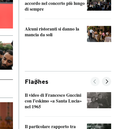
accordo nel concerto più lungo
di sempre
Il ci
parla
Alcuni ristoranti si danno la
nessu
mancia da soli
Fla
hes
Il video di Francesco Guccini
Sulla
con l’eskimo «a Santa Lucia»
vorti
nel 1965
veder
Il particolare rapporto tra
La ve