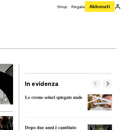
Abbonati
Shop
Regala
In evidenza
Le creme solari spiegate male
FitAc
guerr
Dopo due anni è cambiato
A cos