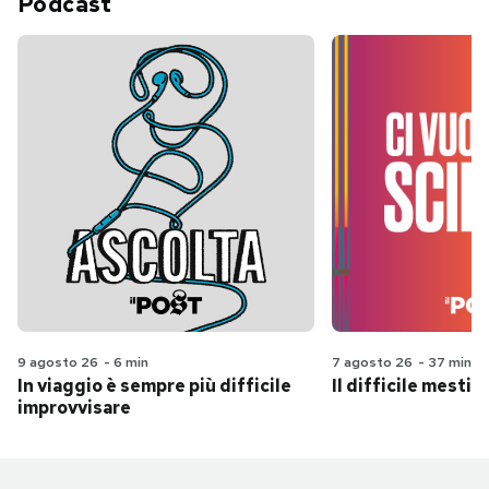
Podcast
9 agosto 26
-
6 min
7 agosto 26
-
37 min
In viaggio è sempre più difficile
Il difficile mestie
improvvisare