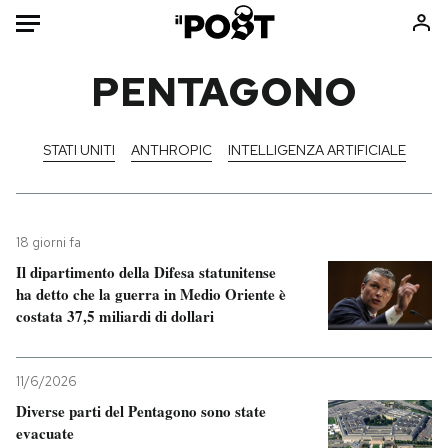
Auto
PENTAGONO
HOME
STATI UNITI
ANTHROPIC
INTELLIGENZA ARTIFICIALE
Italia
Moda
Mondo
Libri
Politica
Consumismi
18 giorni fa
Tecnologia
Storie/Idee
Il dipartimento della Difesa statunitense
Internet
Ok Boomer!
ha detto che la guerra in Medio Oriente è
Scienza
Media
costata 37,5 miliardi di dollari
Cultura
Europa
Economia
Altrecose
11/6/2026
Sport
Mondiali calcio 2026
Diverse parti del Pentagono sono state
evacuate