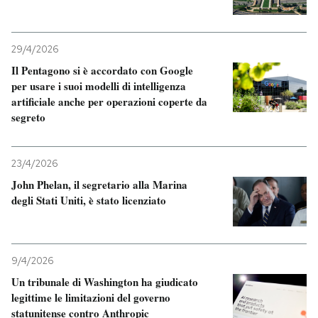
PODCAST
29/4/2026
Il Pentagono si è accordato con Google
NEWSLETTER
per usare i suoi modelli di intelligenza
artificiale anche per operazioni coperte da
segreto
I MIEI PREFERITI
23/4/2026
SHOP
John Phelan, il segretario alla Marina
degli Stati Uniti, è stato licenziato
CALENDARIO
9/4/2026
AREA PERSONALE
Un tribunale di Washington ha giudicato
Entra
legittime le limitazioni del governo
statunitense contro Anthropic