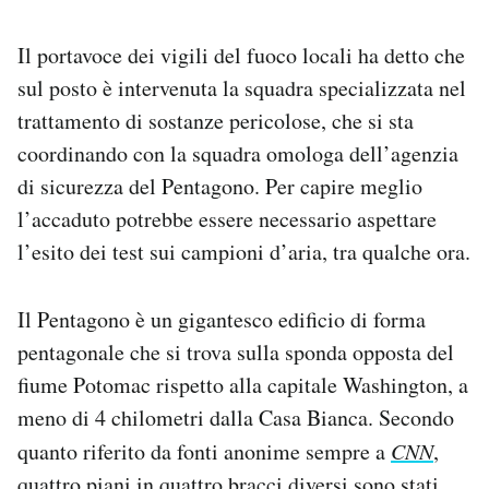
Notifiche mobile
Regala il Post
Il portavoce dei vigili del fuoco locali ha detto che
Hai bisogno di aiuto?
sul posto è intervenuta la squadra specializzata nel
Esci
trattamento di sostanze pericolose, che si sta
coordinando con la squadra omologa dell’agenzia
di sicurezza del Pentagono. Per capire meglio
l’accaduto potrebbe essere necessario aspettare
l’esito dei test sui campioni d’aria, tra qualche ora.
Il Pentagono è un gigantesco edificio di forma
pentagonale che si trova sulla sponda opposta del
fiume Potomac rispetto alla capitale Washington, a
meno di 4 chilometri dalla Casa Bianca. Secondo
quanto riferito da fonti anonime sempre a
CNN
,
quattro piani in quattro bracci diversi sono stati