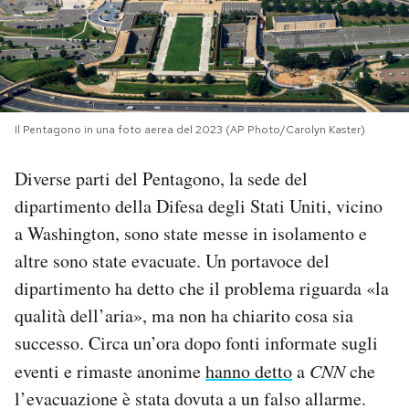
PODCAST
NEWSLETTER
Il Pentagono in una foto aerea del 2023 (AP Photo/Carolyn Kaster)
I MIEI PREFERITI
Diverse parti del Pentagono, la sede del
dipartimento della Difesa degli Stati Uniti, vicino
SHOP
a Washington, sono state messe in isolamento e
altre sono state evacuate. Un portavoce del
CALENDARIO
dipartimento ha detto che il problema riguarda «la
qualità dell’aria», ma non ha chiarito cosa sia
AREA PERSONALE
successo. Circa un’ora dopo fonti informate sugli
eventi e rimaste anonime
hanno detto
a
CNN
che
Area Personale
l’evacuazione è stata dovuta a un falso allarme.
Newsletter