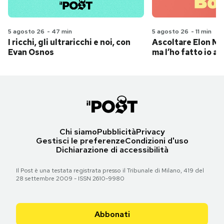
5 agosto 26
-
47 min
5 agosto 26
-
11 min
I ricchi, gli ultraricchi e noi, con
Ascoltare Elon Mus
Evan Osnos
ma l’ho fatto io al
Chi siamo
Pubblicità
Privacy
Gestisci le preferenze
Condizioni d'uso
Dichiarazione di accessibilità
Il Post è una testata registrata presso il Tribunale di Milano, 419 del
28 settembre 2009 - ISSN 2610-9980
Abbonati