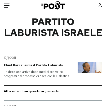
Auto
PARTITO
LABURISTA ISRAELE
HOME
Italia
Moda
Mondo
Libri
Politica
Consumismi
17/1/2011
Tecnologia
Storie/Idee
Ehud Barak lascia il Partito Laburista
Internet
Ok Boomer!
La decisione arriva dopo mesi di scontri sui
Scienza
Media
progressi del processo di pace con la Palestina
Cultura
Europa
Economia
Altrecose
Altri articoli su questo argomento
Sport
Mondiali calcio 2026