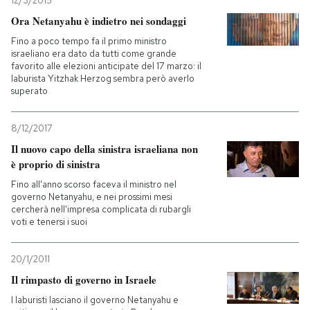
12/3/2015
Ora Netanyahu è indietro nei sondaggi
PODCAST
Fino a poco tempo fa il primo ministro
israeliano era dato da tutti come grande
favorito alle elezioni anticipate del 17 marzo: il
NEWSLETTER
laburista Yitzhak Herzog sembra però averlo
superato
I MIEI PREFERITI
8/12/2017
Il nuovo capo della sinistra israeliana non
è proprio di sinistra
SHOP
Fino all'anno scorso faceva il ministro nel
governo Netanyahu, e nei prossimi mesi
cercherà nell'impresa complicata di rubargli
CALENDARIO
voti e tenersi i suoi
AREA PERSONALE
20/1/2011
Il rimpasto di governo in Israele
Entra
I laburisti lasciano il governo Netanyahu e