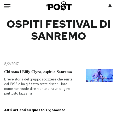
Auto
OSPITI FESTIVAL DI
SANREMO
HOME
Italia
Moda
Mondo
Libri
Politica
Consumismi
8/2/2017
Tecnologia
Storie/Idee
Chi sono i Biffy Clyro, ospiti a Sanremo
Internet
Ok Boomer!
Breve storia del gruppo scozzese che esiste
Scienza
Media
dal 1995 e ha già fatto sette dischi: il loro
nome non vuole dire niente e ha un'origine
Cultura
Europa
piuttosto bizzarra
Economia
Altrecose
Sport
Mondiali calcio 2026
Altri articoli su questo argomento