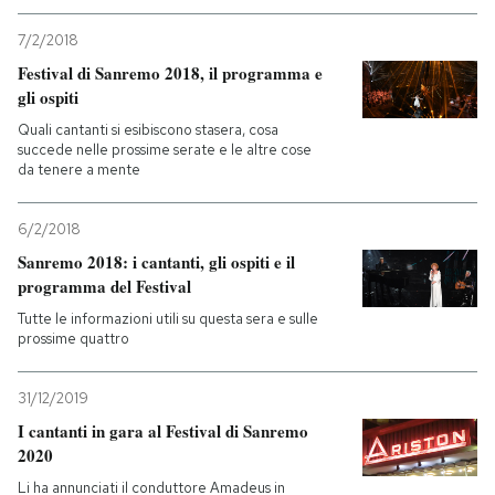
7/2/2018
PODCAST
Festival di Sanremo 2018, il programma e
gli ospiti
NEWSLETTER
Quali cantanti si esibiscono stasera, cosa
succede nelle prossime serate e le altre cose
da tenere a mente
I MIEI PREFERITI
6/2/2018
Sanremo 2018: i cantanti, gli ospiti e il
SHOP
programma del Festival
Tutte le informazioni utili su questa sera e sulle
CALENDARIO
prossime quattro
31/12/2019
AREA PERSONALE
I cantanti in gara al Festival di Sanremo
2020
Entra
Li ha annunciati il conduttore Amadeus in