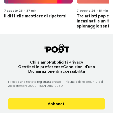
7 agosto 26
-
37 min
7 agosto 26
-
16 min
Il difficile mestiere di ripetersi
Tre artisti pop ch
incasinati e un Hit
spionaggio senti
Chi siamo
Pubblicità
Privacy
Gestisci le preferenze
Condizioni d'uso
Dichiarazione di accessibilità
Il Post è una testata registrata presso il Tribunale di Milano, 419 del
28 settembre 2009 - ISSN 2610-9980
Abbonati