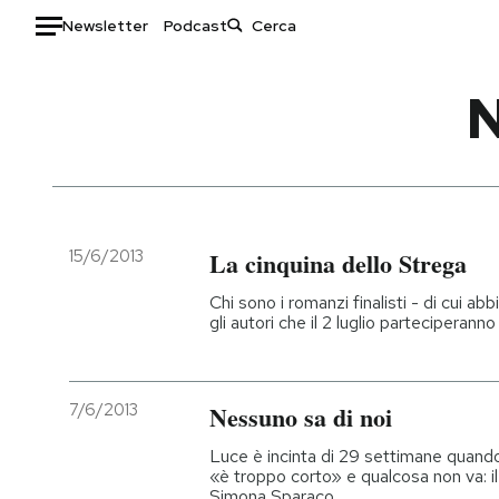
Newsletter
Podcast
Auto
N
HOME
Italia
Moda
Mondo
Libri
Politica
Consumismi
15/6/2013
La cinquina dello Strega
Tecnologia
Storie/Idee
Chi sono i romanzi finalisti - di cui a
Internet
Ok Boomer!
gli autori che il 2 luglio parteciperanno
Scienza
Media
Cultura
Europa
7/6/2013
Nessuno sa di noi
Economia
Altrecose
Sport
Mondiali calcio 2026
Luce è incinta di 29 settimane quando
«è troppo corto» e qualcosa non va: i
Simona Sparaco