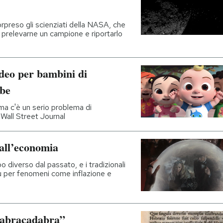
rpreso gli scienziati della NASA, che
prelevarne un campione e riportarlo
ideo per bambini di
ube
e ma c'è un serio problema di
l Wall Street Journal
all’economia
 diverso dal passato, e i tradizionali
iù per fenomeni come inflazione e
 “abracadabra”