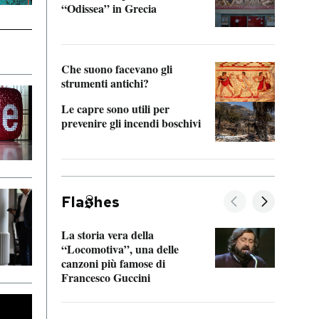
“Odissea” in Grecia
vedi 
Che suono facevano gli
strumenti antichi?
Le capre sono utili per
prevenire gli incendi boschivi
Fla
hes
La storia vera della
Il vi
“Locomotiva”, una delle
inseg
canzoni più famose di
Khers
Francesco Guccini
La pl