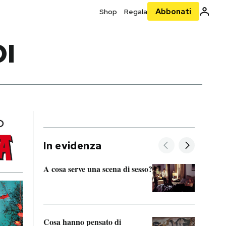
Abbonati
Shop
Regala
OI
In evidenza
A cosa serve una scena di sesso?
La “I
bolog
Cosa hanno pensato di
Se sa