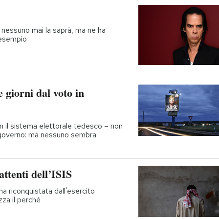
 nessuno mai la saprà, ma ne ha
d esempio
 giorni dal voto in
 il sistema elettorale tedesco – non
ro governo: ma nessuno sembra
ttenti dell’ISIS
na riconquistata dall'esercito
zza il perché