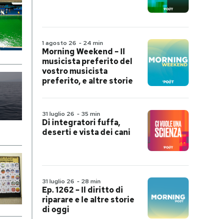
1 agosto 26
-
24 min
Morning Weekend – Il
musicista preferito del
vostro musicista
preferito, e altre storie
31 luglio 26
-
35 min
Di integratori fuffa,
deserti e vista dei cani
31 luglio 26
-
28 min
Ep. 1262 – Il diritto di
riparare e le altre storie
di oggi