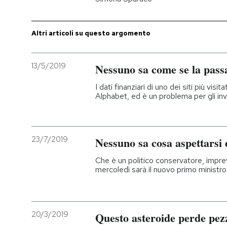
PODCAST
Altri articoli su questo argomento
NEWSLETTER
13/5/2019
Nessuno sa come se la pas
I dati finanziari di uno dei siti più vis
I MIEI PREFERITI
Alphabet, ed è un problema per gli inve
SHOP
23/7/2019
Nessuno sa cosa aspettarsi
CALENDARIO
Che è un politico conservatore, imprev
mercoledì sarà il nuovo primo ministr
AREA PERSONALE
Entra
20/3/2019
Questo asteroide perde pezz