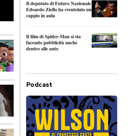
Il deputato di Futuro Nazionale
da P
Edoardo Ziello ha sventolato un
cappio in aula
La de
Franc
Il film di Spider-Man si sta
dello
facendo pubblicità anche
dentro alle auto
Podcast