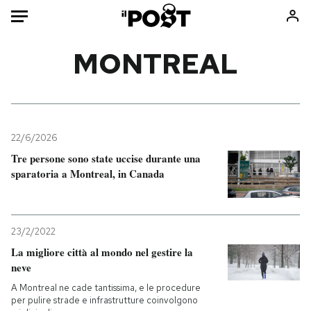
Auto
MONTREAL
HOME
Italia
Moda
Mondo
Libri
22/6/2026
Politica
Consumismi
Tre persone sono state uccise durante una
sparatoria a Montreal, in Canada
Tecnologia
Storie/Idee
Internet
Ok Boomer!
Scienza
Media
23/2/2022
Cultura
Europa
La migliore città al mondo nel gestire la
Economia
Altrecose
neve
Sport
Mondiali calcio 2026
A Montreal ne cade tantissima, e le procedure
per pulire strade e infrastrutture coinvolgono