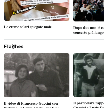
Le creme solari spiegate male
Dopo due anni è camb
concerto più lungo d
Fla
hes
Il particolare rappor
Il video di Francesco Guccini con
Guccini e Lucio Dalla
l’eskimo «a Santa Lucia» nel 1965