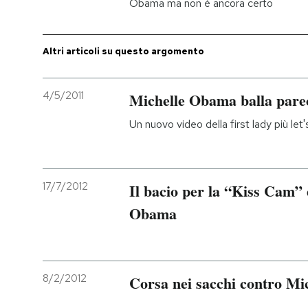
Obama ma non è ancora certo
PODCAST
Altri articoli su questo argomento
NEWSLETTER
4/5/2011
Michelle Obama balla pare
I MIEI PREFERITI
Un nuovo video della first lady più let
SHOP
17/7/2012
Il bacio per la “Kiss Cam”
CALENDARIO
Obama
AREA PERSONALE
8/2/2012
Corsa nei sacchi contro M
Entra