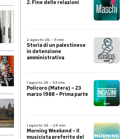
2. Fine delle relazioni
2 agosto 26
-
11 min
Storia di un palestinese
in detenzione
amministrativa
1 agosto 26
-
53 min
Policoro (Matera) – 23
marzo 1988 – Prima parte
1 agosto 26
-
24 min
Morning Weekend – Il
musicista preferito del