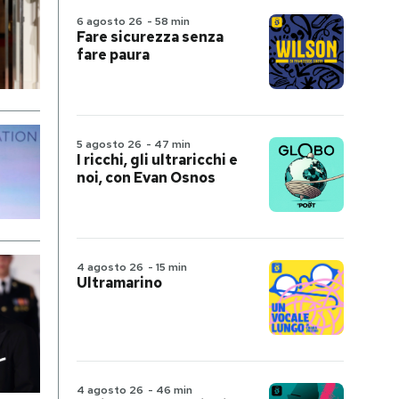
6 agosto 26
-
58 min
Fare sicurezza senza
fare paura
5 agosto 26
-
47 min
I ricchi, gli ultraricchi e
noi, con Evan Osnos
4 agosto 26
-
15 min
Ultramarino
4 agosto 26
-
46 min