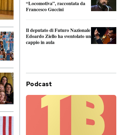
“Locomotiva”, raccontata da
inseg
Francesco Guccini
Khers
Il deputato di Futuro Nazionale
La pl
Edoardo Ziello ha sventolato un
da P
cappio in aula
Podcast