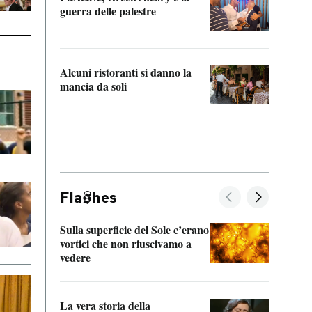
“Odis
guerra delle palestre
Che s
strum
Alcuni ristoranti si danno la
mancia da soli
Fla
hes
Sulla superficie del Sole c’erano
Il fi
vortici che non riuscivamo a
facen
vedere
dentr
La vera storia della
Il vi