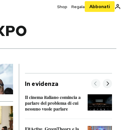
Abbonati
Shop
Regala
XPO
In evidenza
Il cinema italiano comincia a
A cos
parlare del problema di cui
nessuno vuole parlare
Cosa 
FitActive, GreenTheory e la