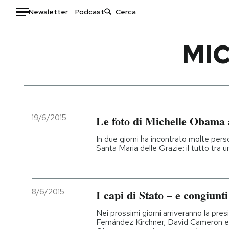
Newsletter
Podcast
Auto
MI
HOME
Italia
Moda
Mondo
Libri
Politica
Consumismi
19/6/2015
Le foto di Michelle Obama
Tecnologia
Storie/Idee
In due giorni ha incontrato molte pers
Internet
Ok Boomer!
Santa Maria delle Grazie: il tutto tra 
Scienza
Media
Cultura
Europa
Economia
Altrecose
8/6/2015
I capi di Stato – e congiunt
Sport
Mondiali calcio 2026
Nei prossimi giorni arriveranno la pre
Fernández Kirchner, David Cameron e Vl