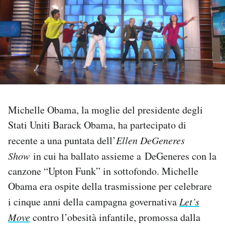
PODCAST
NEWSLETTER
I MIEI PREFERITI
Michelle Obama, la moglie del presidente degli
SHOP
Stati Uniti Barack Obama, ha partecipato di
recente a una puntata dell’
Ellen DeGeneres
CALENDARIO
Show
in cui ha ballato assieme a DeGeneres con la
canzone “Upton Funk” in sottofondo. Michelle
Obama era ospite della trasmissione per celebrare
AREA PERSONALE
i cinque anni della campagna governativa
Let’s
Area Personale
Move
contro l’obesità infantile, promossa dalla
Newsletter