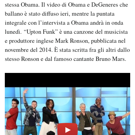
stessa Obama. Il video di Obama e DeGeneres che
Notifiche mobile
ballano è stato diffuso ieri, mentre la puntata
Regala il Post
Hai bisogno di aiuto?
integrale con l’intervista a Obama andrà in onda
Esci
lunedì. “Upton Funk” è una canzone del musicista
e produttore inglese Mark Ronson, pubblicata nel
novembre del 2014. È stata scritta fra gli altri dallo
stesso Ronson e dal famoso cantante Bruno Mars.