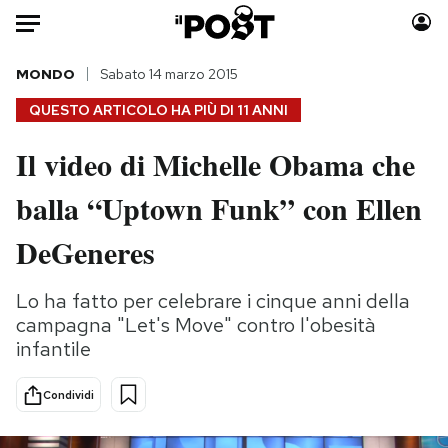
Auto
MONDO
Sabato 14 marzo 2015
QUESTO ARTICOLO HA PIÙ DI
11 ANNI
HOME
Il video di Michelle Obama che
Italia
Moda
balla “Uptown Funk” con Ellen
Mondo
Libri
Politica
Consumismi
DeGeneres
Tecnologia
Storie/Idee
Internet
Ok Boomer!
Lo ha fatto per celebrare i cinque anni della
Scienza
Media
campagna "Let's Move" contro l'obesità
Cultura
Europa
infantile
Economia
Altrecose
Condividi
Sport
Mondiali calcio 2026