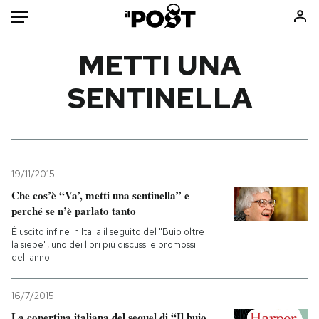
Auto
METTI UNA
SENTINELLA
HOME
Italia
Moda
Mondo
Libri
Politica
Consumismi
19/11/2015
Tecnologia
Storie/Idee
Che cos’è “Va’, metti una sentinella” e
Internet
Ok Boomer!
perché se n’è parlato tanto
Scienza
Media
È uscito infine in Italia il seguito del "Buio oltre
Cultura
Europa
la siepe", uno dei libri più discussi e promossi
dell'anno
Economia
Altrecose
Sport
Mondiali calcio 2026
16/7/2015
La copertina italiana del sequel di “Il buio