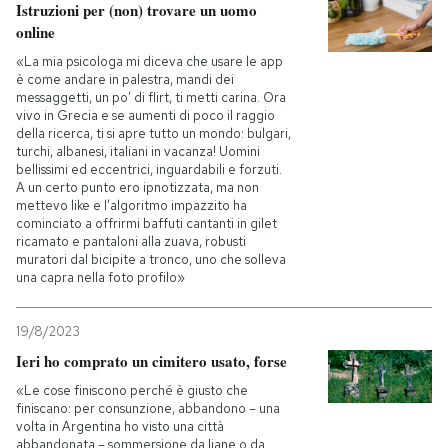
Istruzioni per (non) trovare un uomo
online
«La mia psicologa mi diceva che usare le app
è come andare in palestra, mandi dei
messaggetti, un po’ di flirt, ti metti carina. Ora
vivo in Grecia e se aumenti di poco il raggio
della ricerca, ti si apre tutto un mondo: bulgari,
turchi, albanesi, italiani in vacanza! Uomini
bellissimi ed eccentrici, inguardabili e forzuti.
A un certo punto ero ipnotizzata, ma non
mettevo like e l’algoritmo impazzito ha
cominciato a offrirmi baffuti cantanti in gilet
ricamato e pantaloni alla zuava, robusti
muratori dal bicipite a tronco, uno che solleva
una capra nella foto profilo»
19/8/2023
Ieri ho comprato un cimitero usato, forse
«Le cose finiscono perché è giusto che
finiscano: per consunzione, abbandono – una
volta in Argentina ho visto una città
abbandonata – sommersione da liane o da