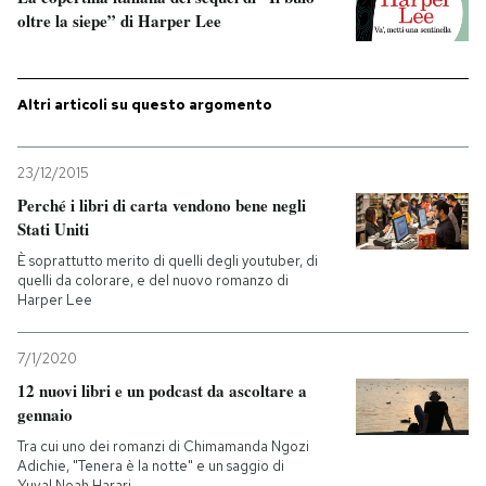
oltre la siepe” di Harper Lee
PODCAST
Altri articoli su questo argomento
NEWSLETTER
23/12/2015
I MIEI PREFERITI
Perché i libri di carta vendono bene negli
Stati Uniti
SHOP
È soprattutto merito di quelli degli youtuber, di
quelli da colorare, e del nuovo romanzo di
Harper Lee
CALENDARIO
7/1/2020
12 nuovi libri e un podcast da ascoltare a
AREA PERSONALE
gennaio
Entra
Tra cui uno dei romanzi di Chimamanda Ngozi
Adichie, "Tenera è la notte" e un saggio di
Yuval Noah Harari