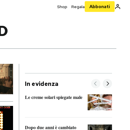
Abbonati
Shop
Regala
D
In evidenza
Le creme solari spiegate male
FitAc
guerr
Dopo due anni è cambiato
A cos