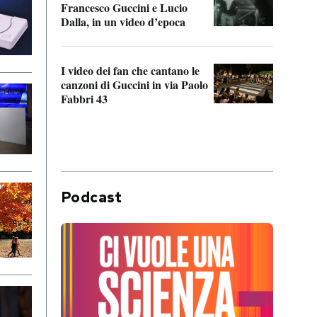
Francesco Guccini e Lucio
“Loco
Dalla, in un video d’epoca
Franc
I video dei fan che cantano le
Il de
canzoni di Guccini in via Paolo
Edoar
Fabbri 43
cappi
Podcast