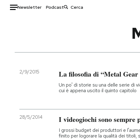
Newsletter
Podcast
Auto
HOME
Italia
Moda
Mondo
Libri
Politica
Consumismi
2/9/2015
La filosofia di “Metal Gear
Tecnologia
Storie/Idee
Un po' di storie su una delle serie di 
Internet
Ok Boomer!
cui è appena uscito il quinto capitolo
Scienza
Media
Cultura
Europa
Economia
Altrecose
28/5/2014
I videogiochi sono sempre p
Sport
Mondiali calcio 2026
I grossi budget dei produttori e l'au
finito per logorare la qualità dei titoli