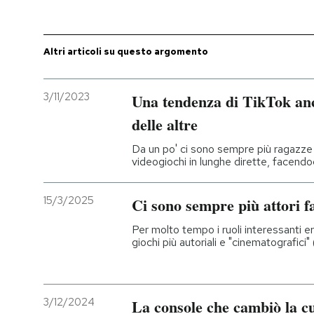
PODCAST
Altri articoli su questo argomento
NEWSLETTER
3/11/2023
Una tendenza di TikTok anco
delle altre
I MIEI PREFERITI
Da un po' ci sono sempre più ragazze 
videogiochi in lunghe dirette, facendo
SHOP
15/3/2025
Ci sono sempre più attori f
CALENDARIO
Per molto tempo i ruoli interessanti 
giochi più autoriali e "cinematografici" 
AREA PERSONALE
Entra
3/12/2024
La console che cambiò la cu