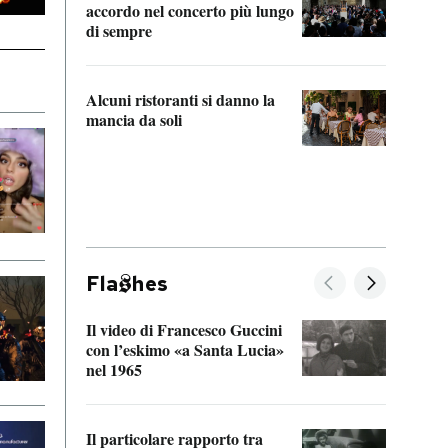
accordo nel concerto più lungo
di sempre
Il ci
parla
Alcuni ristoranti si danno la
nessu
mancia da soli
Fla
hes
Il video di Francesco Guccini
Sulla
con l’eskimo «a Santa Lucia»
vorti
nel 1965
veder
Il particolare rapporto tra
La ve