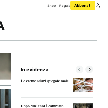
Abbonati
Shop
Regala
A
In evidenza
Le creme solari spiegate male
FitAc
guerr
Dopo due anni è cambiato
A cos