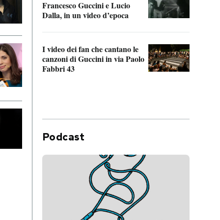
Francesco Guccini e Lucio
“Loco
Dalla, in un video d’epoca
Franc
I video dei fan che cantano le
Il de
canzoni di Guccini in via Paolo
Edoar
Fabbri 43
cappi
Podcast