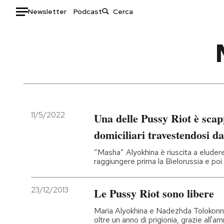
Newsletter
Podcast
Auto
HOME
Italia
Moda
Mondo
Libri
Politica
Consumismi
11/5/2022
Una delle Pussy Riot è scap
Tecnologia
Storie/Idee
domiciliari travestendosi da
Internet
Ok Boomer!
“Masha” Alyokhina è riuscita a eludere i
Scienza
Media
raggiungere prima la Bielorussia e poi 
Cultura
Europa
Economia
Altrecose
23/12/2013
Le Pussy Riot sono libere
Sport
Mondiali calcio 2026
Maria Alyokhina e Nadezhda Tolokonni
oltre un anno di prigionia, grazie all'