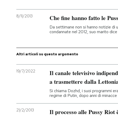
PODCAST
8/11/2013
Che fine hanno fatto le Pus
Da settimane non si hanno notizie di u
NEWSLETTER
condannate nel 2012, suo marito dice 
I MIEI PREFERITI
Altri articoli su questo argomento
SHOP
19/7/2022
Il canale televisivo indipe
a trasmettere dalla Lettoni
CALENDARIO
Si chiama Dozhd, i suoi programmi era
regime di Putin, dopo anni di minacce 
AREA PERSONALE
Entra
21/2/2013
Il processo alle Pussy Riot