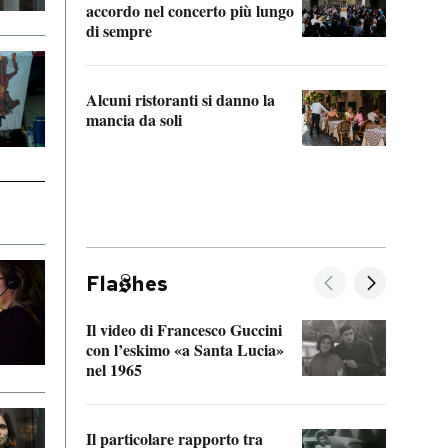
accordo nel concerto più lungo
di sempre
Il ci
parla
Alcuni ristoranti si danno la
nessu
mancia da soli
Fla
hes
Il video di Francesco Guccini
Sulla
con l’eskimo «a Santa Lucia»
vorti
nel 1965
veder
Il particolare rapporto tra
La ve