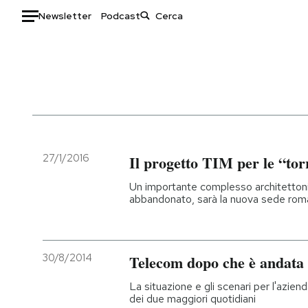
Newsletter
Podcast
Auto
HOME
Italia
Moda
Mondo
Libri
Politica
Consumismi
27/1/2016
Il progetto TIM per le “tor
Tecnologia
Storie/Idee
Un importante complesso architettoni
Internet
Ok Boomer!
abbandonato, sarà la nuova sede roma
Scienza
Media
Cultura
Europa
Economia
Altrecose
30/8/2014
Telecom dopo che è andat
Sport
Mondiali calcio 2026
La situazione e gli scenari per l'azi
dei due maggiori quotidiani