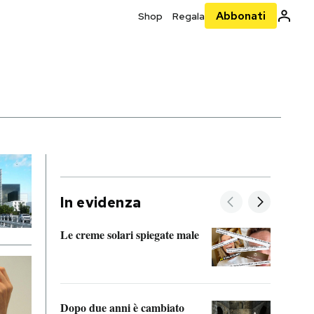
Abbonati
Shop
Regala
O
In evidenza
Le creme solari spiegate male
FitAc
guerr
Dopo due anni è cambiato
A cos