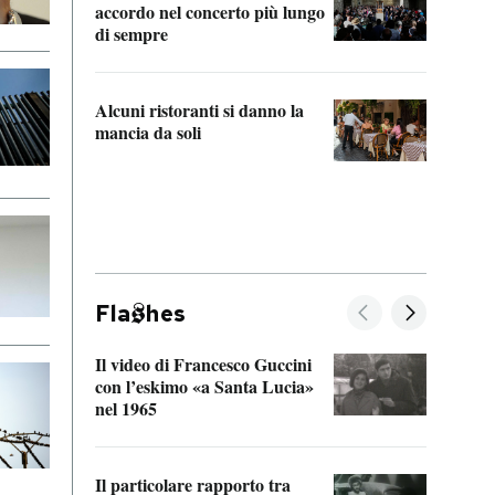
accordo nel concerto più lungo
di sempre
Il ci
parla
Alcuni ristoranti si danno la
nessu
mancia da soli
Fla
hes
Il video di Francesco Guccini
Sulla
con l’eskimo «a Santa Lucia»
vorti
nel 1965
veder
Il particolare rapporto tra
La ve