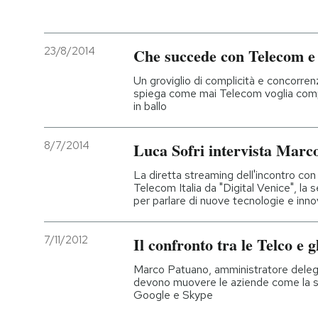
PODCAST
23/8/2014
Che succede con Telecom e 
NEWSLETTER
Un groviglio di complicità e concorre
spiega come mai Telecom voglia comp
in ballo
I MIEI PREFERITI
8/7/2014
Luca Sofri intervista Marc
SHOP
La diretta streaming dell'incontro con
Telecom Italia da "Digital Venice", la 
per parlare di nuove tecnologie e inn
CALENDARIO
7/11/2012
Il confronto tra le Telco e 
AREA PERSONALE
Marco Patuano, amministratore delega
devono muovere le aziende come la 
Entra
Google e Skype