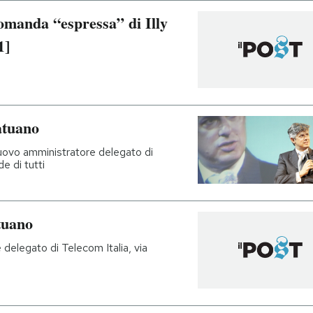
domanda “espressa” di Illy
1]
atuano
 nuovo amministratore delegato di
e di tutti
tuano
 delegato di Telecom Italia, via