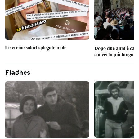
Le creme solari spiegate male
Dopo due anni è camb
concerto più lungo d
Fla
hes