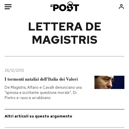
Auto
LETTERA DE
MAGISTRIS
HOME
Italia
Moda
Mondo
Libri
Politica
Consumismi
26/12/2010
Tecnologia
Storie/Idee
I tormenti natalizi dell’Italia dei Valori
Internet
Ok Boomer!
De Magistris, Alfano e Cavalli denunciano una
Scienza
Media
"spinosa e scottante questione morale", Di
Pietro e i suoi si arrabbiano
Cultura
Europa
Economia
Altrecose
Sport
Mondiali calcio 2026
Altri articoli su questo argomento