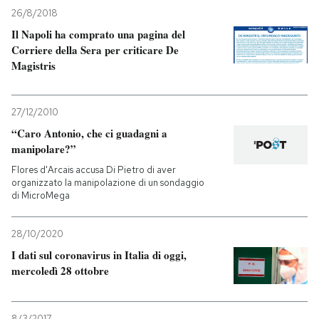
26/8/2018
PODCAST
Il Napoli ha comprato una pagina del
Corriere della Sera per criticare De
Magistris
NEWSLETTER
27/12/2010
I MIEI PREFERITI
“Caro Antonio, che ci guadagni a
manipolare?”
SHOP
Flores d'Arcais accusa Di Pietro di aver
organizzato la manipolazione di un sondaggio
di MicroMega
CALENDARIO
28/10/2020
I dati sul coronavirus in Italia di oggi,
AREA PERSONALE
mercoledì 28 ottobre
Entra
8/3/2017