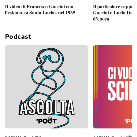
Il particolare rappor
Il video di Francesco Guccini con
Guccini e Lucio Dalla
l’eskimo «a Santa Lucia» nel 1965
d’epoca
Podcast
9 agosto 26
-
6 min
7 agosto 26
-
37 min