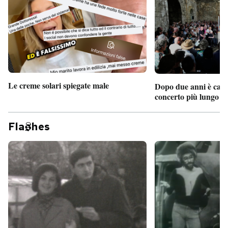
PODCAST
NEWSLETTER
Le creme solari spiegate male
Dopo due anni è camb
I MIEI PREFERITI
concerto più lungo d
SHOP
Fla
hes
CALENDARIO
AREA PERSONALE
Entra