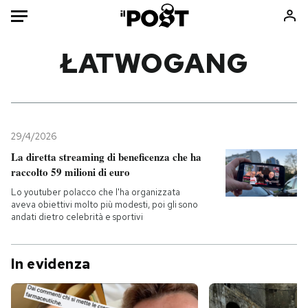
Auto
ŁATWOGANG
HOME
Italia
Moda
Mondo
Libri
29/4/2026
Politica
Consumismi
La diretta streaming di beneficenza che ha
raccolto 59 milioni di euro
Tecnologia
Storie/Idee
Lo youtuber polacco che l'ha organizzata
Internet
Ok Boomer!
aveva obiettivi molto più modesti, poi gli sono
Scienza
Media
andati dietro celebrità e sportivi
Cultura
Europa
Economia
Altrecose
In evidenza
Sport
Mondiali calcio 2026