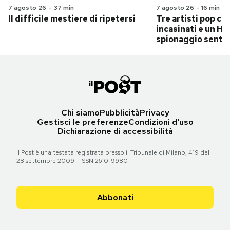
7 agosto 26
-
37 min
7 agosto 26
-
16 min
Il difficile mestiere di ripetersi
Tre artisti pop ch
incasinati e un Hit
spionaggio senti
Chi siamo
Pubblicità
Privacy
Gestisci le preferenze
Condizioni d'uso
Dichiarazione di accessibilità
Il Post è una testata registrata presso il Tribunale di Milano, 419 del
28 settembre 2009 - ISSN 2610-9980
Abbonati