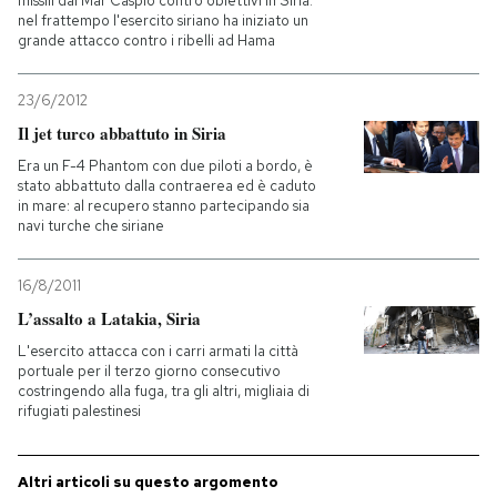
missili dal Mar Caspio contro obiettivi in Siria:
nel frattempo l'esercito siriano ha iniziato un
grande attacco contro i ribelli ad Hama
23/6/2012
Il jet turco abbattuto in Siria
Era un F-4 Phantom con due piloti a bordo, è
stato abbattuto dalla contraerea ed è caduto
in mare: al recupero stanno partecipando sia
navi turche che siriane
16/8/2011
L’assalto a Latakia, Siria
L'esercito attacca con i carri armati la città
portuale per il terzo giorno consecutivo
costringendo alla fuga, tra gli altri, migliaia di
rifugiati palestinesi
Altri articoli su questo argomento