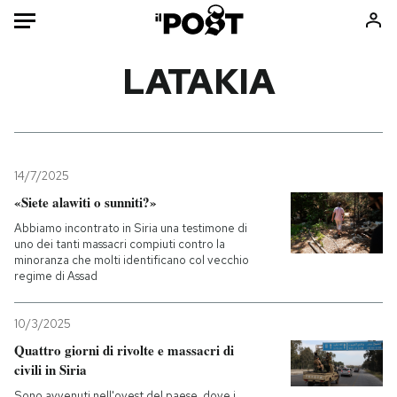
Auto
LATAKIA
HOME
Italia
Moda
Mondo
Libri
14/7/2025
Politica
Consumismi
«Siete alawiti o sunniti?»
Tecnologia
Storie/Idee
Abbiamo incontrato in Siria una testimone di
uno dei tanti massacri compiuti contro la
Internet
Ok Boomer!
minoranza che molti identificano col vecchio
Scienza
Media
regime di Assad
Cultura
Europa
10/3/2025
Economia
Altrecose
Quattro giorni di rivolte e massacri di
Sport
Mondiali calcio 2026
civili in Siria
Sono avvenuti nell'ovest del paese, dove i