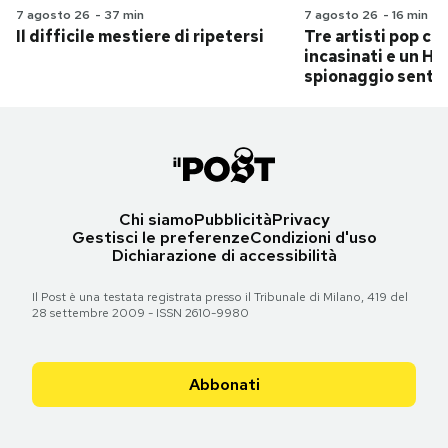
7 agosto 26
-
37 min
7 agosto 26
-
16 min
Il difficile mestiere di ripetersi
Tre artisti pop ch
incasinati e un Hit
spionaggio senti
Chi siamo
Pubblicità
Privacy
Gestisci le preferenze
Condizioni d'uso
Dichiarazione di accessibilità
Il Post è una testata registrata presso il Tribunale di Milano, 419 del
28 settembre 2009 - ISSN 2610-9980
Abbonati