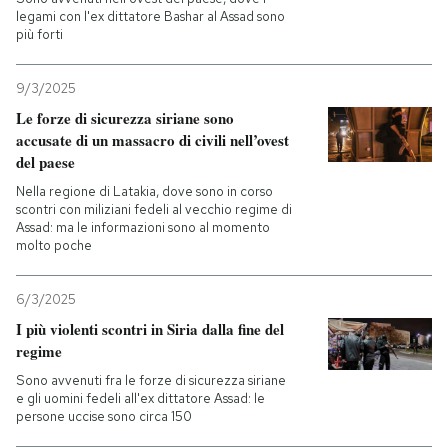
legami con l'ex dittatore Bashar al Assad sono
più forti
PODCAST
9/3/2025
NEWSLETTER
Le forze di sicurezza siriane sono
accusate di un massacro di civili nell’ovest
del paese
I MIEI PREFERITI
Nella regione di Latakia, dove sono in corso
scontri con miliziani fedeli al vecchio regime di
Assad: ma le informazioni sono al momento
SHOP
molto poche
6/3/2025
CALENDARIO
I più violenti scontri in Siria dalla fine del
regime
AREA PERSONALE
Sono avvenuti fra le forze di sicurezza siriane
e gli uomini fedeli all'ex dittatore Assad: le
Entra
persone uccise sono circa 150