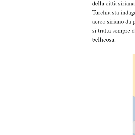
della città siria
Notifiche mobile
Turchia sta indag
Regala il Post
aereo siriano da 
Hai bisogno di aiuto?
Esci
si tratta sempre 
bellicosa.