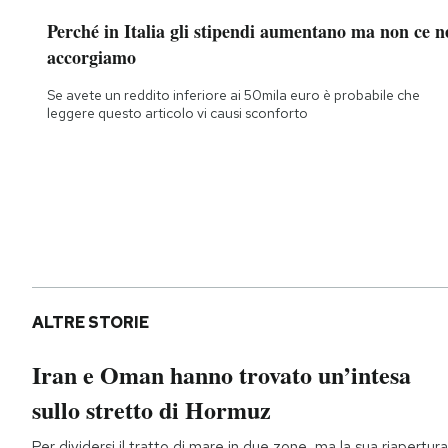
Perché in Italia gli stipendi aumentano ma non ce n
accorgiamo
Se avete un reddito inferiore ai 50mila euro è probabile che
leggere questo articolo vi causi sconforto
ALTRE STORIE
Iran e Oman hanno trovato un’intesa
sullo stretto di Hormuz
Per dividersi il tratto di mare in due zone, ma la sua riapertura