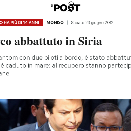
 HA PIÙ DI
14 ANNI
MONDO
Sabato 23 giugno 2012
urco abbattuto in Siria
ntom con due piloti a bordo, è stato abbattu
è caduto in mare: al recupero stanno partecip
iane