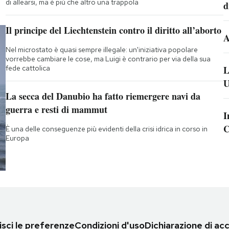
di allearsi, ma è più che altro una trappola
d
Il principe del Liechtenstein contro il diritto all’aborto
A
Nel microstato è quasi sempre illegale: un'iniziativa popolare
vorrebbe cambiare le cose, ma Luigi è contrario per via della sua
fede cattolica
L
U
La secca del Danubio ha fatto riemergere navi da
guerra e resti di mammut
I
C
È una delle conseguenze più evidenti della crisi idrica in corso in
Europa
sci le preferenze
Condizioni d'uso
Dichiarazione di acc