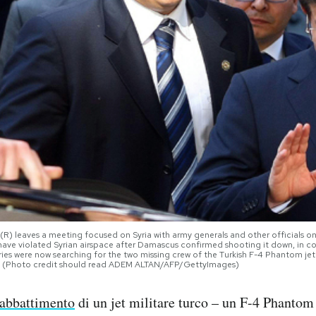
R) leaves a meeting focused on Syria with army generals and other officials on 
y have violated Syrian airspace after Damascus confirmed shooting it down, in c
ries were now searching for the two missing crew of the Turkish F-4 Phantom je
(Photo credit should read ADEM ALTAN/AFP/GettyImages)
’abbattimento
di un jet militare turco – un F-4 Phantom 