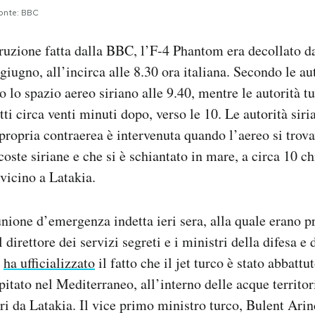
onte: BBC
ruzione fatta dalla BBC, l’F-4 Phantom era decollato da
iugno, all’incirca alle 8.30 ora italiana. Secondo le aut
o lo spazio aereo siriano alle 9.40, mentre le autorità t
tti circa venti minuti dopo, verso le 10. Le autorità sir
 propria contraerea è intervenuta quando l’aereo si trova
oste siriane e che si è schiantato in mare, a circa 10 ch
vicino a Latakia.
unione d’emergenza indetta ieri sera, alla quale erano pr
 direttore dei servizi segreti e i ministri della difesa e 
o
ha ufficializzato
il fatto che il jet turco è stato abbattu
pitato nel Mediterraneo, all’interno delle acque territori
ri da Latakia. Il vice primo ministro turco, Bulent Arin