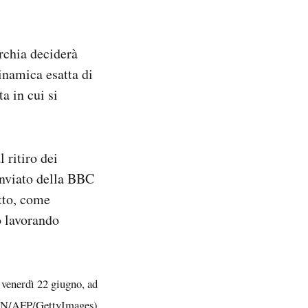
rchia deciderà
inamica esatta di
a in cui si
l ritiro dei
inviato della BBC
atto, come
o lavorando
 venerdì 22 giugno, ad
N/AFP/GettyImages)