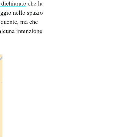
 dichiarato
che la
aggio nello spazio
requente, ma che
 alcuna intenzione