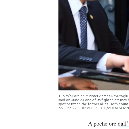
PODCAST
NEWSLETTER
I MIEI PREFERITI
SHOP
CALENDARIO
Turkey's Foreign Minister Ahmet Davutoglu (
said on June 23 one of its fighter jets ma
spat between the former allies. Both count
AREA PERSONALE
on June 22, 2012.AFP PHOTO/ADEM ALTAN 
Area Personale
A poche ore
dall
Newsletter