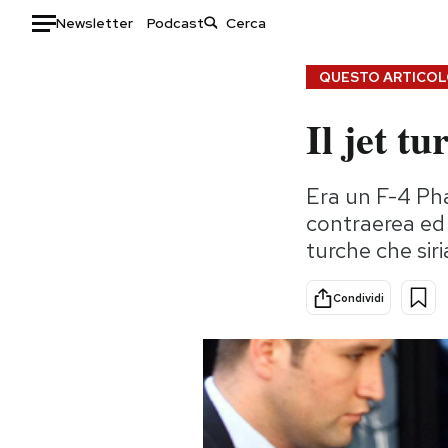
Newsletter
Podcast
Auto
QUESTO ARTICOLO
Il jet t
HOME
Italia
Moda
Era un F-4 Pha
Mondo
Libri
contraerea ed 
Politica
Consumismi
turche che sir
Tecnologia
Storie/Idee
Internet
Ok Boomer!
Condividi
Scienza
Media
Cultura
Europa
Economia
Altrecose
Sport
Mondiali calcio 2026