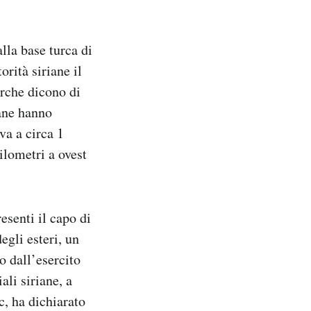
lla base turca di
orità siriane il
urche dicono di
iane hanno
va a circa 1
ilometri a ovest
esenti il capo di
degli esteri, un
to dall’esercito
ali siriane, a
c, ha dichiarato