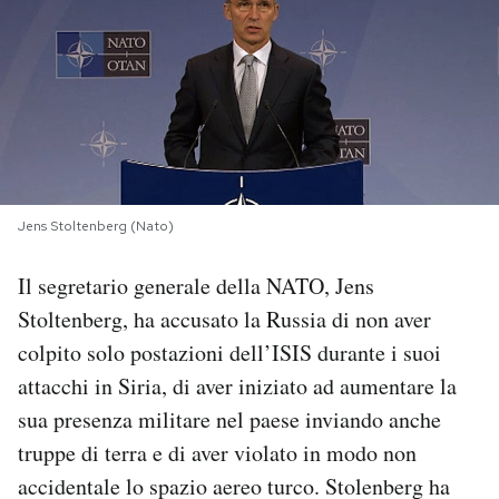
PODCAST
NEWSLETTER
I MIEI PREFERITI
Jens Stoltenberg (Nato)
SHOP
Il segretario generale della NATO, Jens
Stoltenberg, ha accusato la Russia di non aver
CALENDARIO
colpito solo postazioni dell’ISIS durante i suoi
attacchi in Siria, di aver iniziato ad aumentare la
AREA PERSONALE
sua presenza militare nel paese inviando anche
truppe di terra e di aver violato in modo non
Area Personale
accidentale lo spazio aereo turco. Stolenberg ha
Newsletter