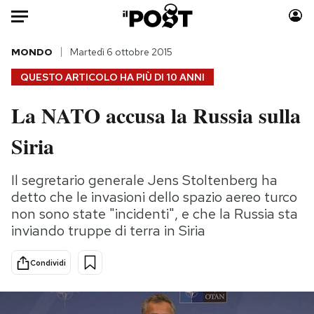
Auto
MONDO
Martedì 6 ottobre 2015
QUESTO ARTICOLO HA PIÙ DI
10 ANNI
HOME
La NATO accusa la Russia sulla
Italia
Moda
Siria
Mondo
Libri
Politica
Consumismi
Il segretario generale Jens Stoltenberg ha
Tecnologia
Storie/Idee
detto che le invasioni dello spazio aereo turco
Internet
Ok Boomer!
non sono state "incidenti", e che la Russia sta
Scienza
Media
inviando truppe di terra in Siria
Cultura
Europa
Economia
Altrecose
Condividi
Sport
Mondiali calcio 2026