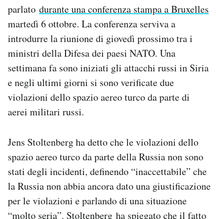
parlato
durante una conferenza stampa a Bruxelles
Notifiche mobile
Regala il Post
martedì 6 ottobre. La conferenza serviva a
Hai bisogno di aiuto?
introdurre la riunione di giovedì prossimo tra i
Esci
ministri della Difesa dei paesi NATO. Una
settimana fa sono iniziati gli attacchi russi in Siria
e negli ultimi giorni si sono verificate due
violazioni dello spazio aereo turco da parte di
aerei militari russi.
Jens Stoltenberg ha detto che le violazioni dello
spazio aereo turco da parte della Russia non sono
stati degli incidenti, definendo “inaccettabile” che
la Russia non abbia ancora dato una giustificazione
per le violazioni e parlando di una situazione
“molto seria”. Stoltenberg ha spiegato che il fatto