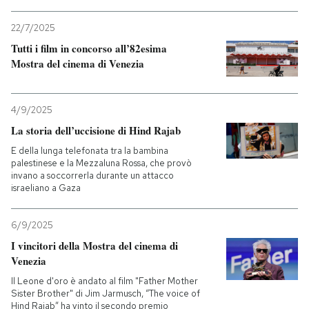
PODCAST
22/7/2025
Tutti i film in concorso all’82esima
Mostra del cinema di Venezia
NEWSLETTER
4/9/2025
I MIEI PREFERITI
La storia dell’uccisione di Hind Rajab
E della lunga telefonata tra la bambina
palestinese e la Mezzaluna Rossa, che provò
SHOP
invano a soccorrerla durante un attacco
israeliano a Gaza
CALENDARIO
6/9/2025
I vincitori della Mostra del cinema di
AREA PERSONALE
Venezia
Il Leone d'oro è andato al film "Father Mother
Entra
Sister Brother" di Jim Jarmusch, “The voice of
Hind Rajab” ha vinto il secondo premio