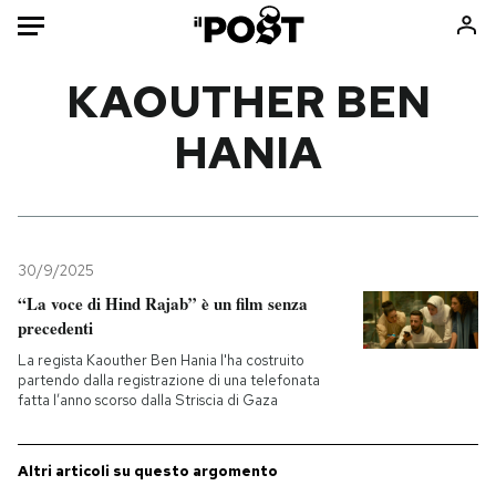
Auto
KAOUTHER BEN
HANIA
HOME
Italia
Moda
Mondo
Libri
Politica
Consumismi
30/9/2025
Tecnologia
Storie/Idee
“La voce di Hind Rajab” è un film senza
Internet
Ok Boomer!
precedenti
Scienza
Media
La regista Kaouther Ben Hania l'ha costruito
Cultura
Europa
partendo dalla registrazione di una telefonata
fatta l’anno scorso dalla Striscia di Gaza
Economia
Altrecose
Sport
Mondiali calcio 2026
Altri articoli su questo argomento