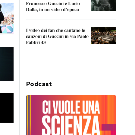
Francesco Guccini e Lucio
“Loco
Dalla, in un video d’epoca
Franc
I video dei fan che cantano le
Il de
canzoni di Guccini in via Paolo
Edoar
Fabbri 43
cappi
Podcast