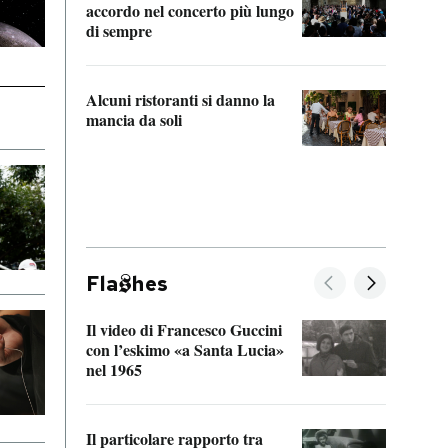
accordo nel concerto più lungo
di sempre
Il ci
parla
Alcuni ristoranti si danno la
nessu
mancia da soli
Fla
hes
Il video di Francesco Guccini
Sulla
con l’eskimo «a Santa Lucia»
vorti
nel 1965
veder
Il particolare rapporto tra
La ve