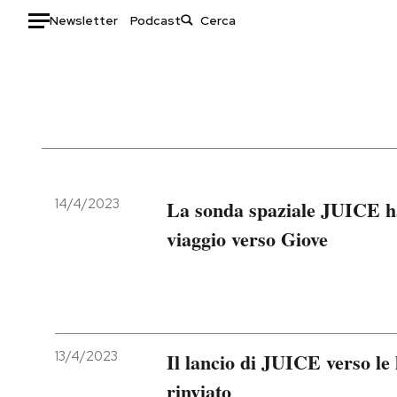
Newsletter
Podcast
Auto
HOME
Italia
Moda
Mondo
Libri
Politica
Consumismi
14/4/2023
La sonda spaziale JUICE ha 
Tecnologia
Storie/Idee
viaggio verso Giove
Internet
Ok Boomer!
Scienza
Media
Cultura
Europa
Economia
Altrecose
Sport
Mondiali calcio 2026
13/4/2023
Il lancio di JUICE verso le 
rinviato