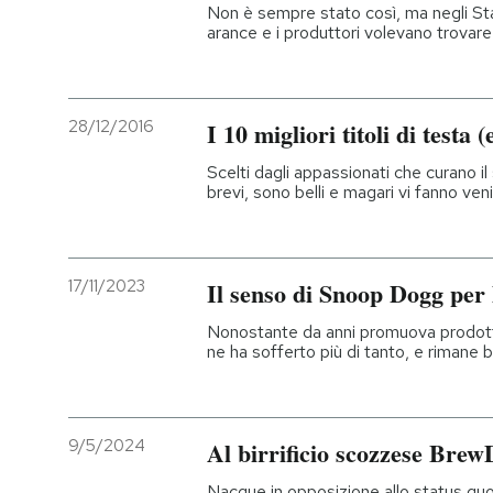
Non è sempre stato così, ma negli Sta
arance e i produttori volevano trova
28/12/2016
I 10 migliori titoli di testa 
Scelti dagli appassionati che curano il
brevi, sono belli e magari vi fanno veni
17/11/2023
Il senso di Snoop Dogg per 
Nonostante da anni promuova prodotti
ne ha sofferto più di tanto, e rimane 
9/5/2024
Al birrificio scozzese Bre
Nacque in opposizione allo status quo 