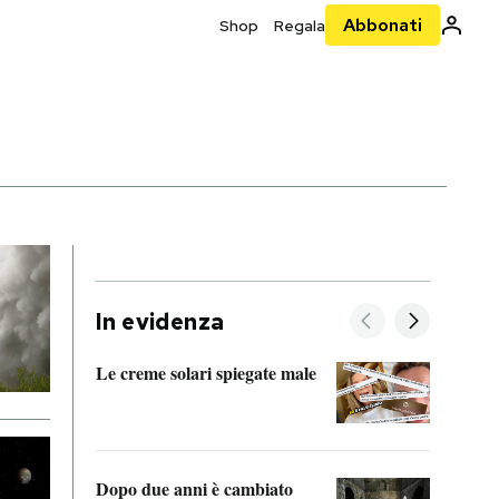
Abbonati
Shop
Regala
In evidenza
Le creme solari spiegate male
FitAc
guerr
Dopo due anni è cambiato
A cos