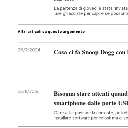
La partenza di giovedì è stata rinviata
PODCAST
lune ghiacciate per capire se possono
NEWSLETTER
Altri articoli su questo argomento
I MIEI PREFERITI
26/7/2024
Cosa ci fa Snoop Dogg con l
SHOP
CALENDARIO
25/11/2019
Bisogna stare attenti quando
smartphone dalle porte USB
AREA PERSONALE
Oltre a far passare la corrente, potr
installare software pericolosi: ma ci 
Entra