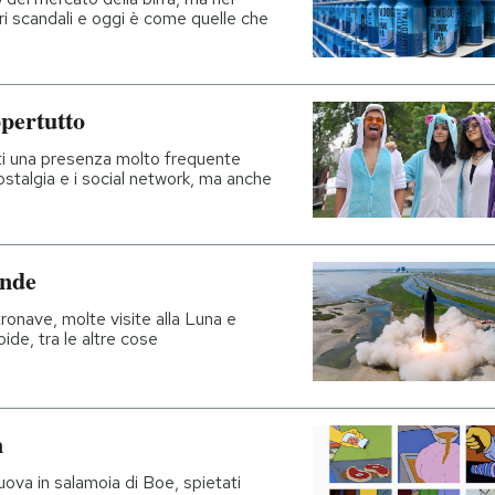
ri scandali e oggi è come quelle che
pertutto
ati una presenza molto frequente
ostalgia e i social network, ma anche
ende
tronave, molte visite alla Luna e
oide, tra le altre cose
n
ova in salamoia di Boe, spietati