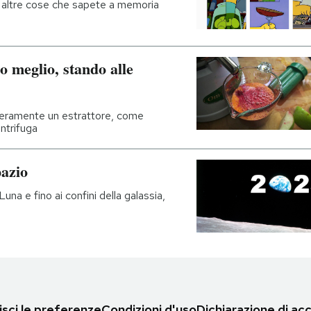
 altre cose che sapete a memoria
o meglio, stando alle
veramente un estrattore, come
ntrifuga
pazio
Luna e fino ai confini della galassia,
sci le preferenze
Condizioni d'uso
Dichiarazione di acc