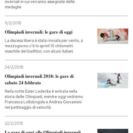
invernali in cui verranno assegnate delle
medaglie
11/2/2018
Olimpiadi invernali: le gare di oggi
La discesa libera è stata rinviata per vento, a
mezzogiorno c'è lo sprint 10 chilometri
maschile del biathlon, con alcuni italiani
24/2/2018
Olimpiadi invernali 2018: le gare di
sabato 24 febbraio
Nella notte Ester Ledecka è entrata nella
storia delle Olimpiadi, mentre oggi vedremo
Francesca Lollobrigida e Andrea Giovannini
nel pattinaggio di velocità
22/2/2018
Le gare di oggi alle Olimpiadi invernali