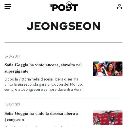
Auto
JEONGSEON
HOME
Italia
Moda
Mondo
Libri
5/3/2017
Politica
Consumismi
Sofia Goggia ha vinto ancora, stavolta nel
supergigante
Tecnologia
Storie/Idee
Dopo la vittoria nella discesa libera di ieri ha
Internet
Ok Boomer!
vinto la sua seconda gara di Coppa del Mondo,
Scienza
Media
sempre a Jeongseon e sempre davanti a Vonn
Cultura
Europa
Economia
Altrecose
4/3/2017
Sofia Goggia ha vinto la discesa libera a
Sport
Mondiali calcio 2026
Jeongseon