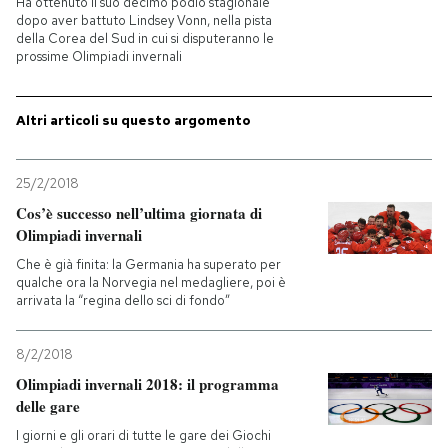
Ha ottenuto il suo decimo podio stagionale
dopo aver battuto Lindsey Vonn, nella pista
della Corea del Sud in cui si disputeranno le
PODCAST
prossime Olimpiadi invernali
NEWSLETTER
Altri articoli su questo argomento
I MIEI PREFERITI
25/2/2018
Cos’è successo nell’ultima giornata di
Olimpiadi invernali
SHOP
Che è già finita: la Germania ha superato per
qualche ora la Norvegia nel medagliere, poi è
arrivata la “regina dello sci di fondo”
CALENDARIO
8/2/2018
AREA PERSONALE
Olimpiadi invernali 2018: il programma
delle gare
Entra
I giorni e gli orari di tutte le gare dei Giochi