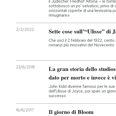
il Jüdischer Friedhof Altona — le tom
sottobosco un po' selvatico, privo di 
orizzontali coperte di una lievissima p
PODCAST
rimuginare»
NEWSLETTER
2/2/2022
Sette cose sull’“Ulisse” di 
Che uscì il 2 febbraio del 1922, cento
I MIEI PREFERITI
romanzi più innovativi del Novecento
SHOP
23/6/2018
La gran storia dello studio
dato per morto e invece è v
CALENDARIO
John Kidd divenne famoso per le sue a
dell'Ulisse di Joyce, poi sparì: un gior
AREA PERSONALE
successo
Entra
16/6/2017
Il giorno di Bloom