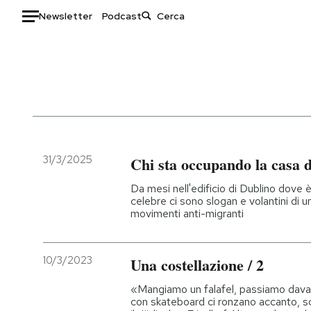
Newsletter
Podcast
Auto
HOME
Italia
Moda
Mondo
Libri
Politica
Consumismi
31/3/2025
Chi sta occupando la casa d
Tecnologia
Storie/Idee
Da mesi nell'edificio di Dublino dove 
Internet
Ok Boomer!
celebre ci sono slogan e volantini di 
movimenti anti-migranti
Scienza
Media
Cultura
Europa
Economia
Altrecose
10/3/2023
Una costellazione / 2
Sport
Mondiali calcio 2026
«Mangiamo un falafel, passiamo davant
con skateboard ci ronzano accanto, sc