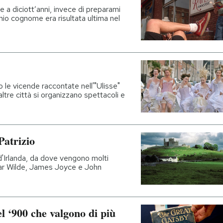
ce a diciott’anni, invece di preparami
l mio cognome era risultata ultima nel
ono le vicende raccontate nell'"Ulisse"
ltre città si organizzano spettacoli e
Patrizio
d'Irlanda, da dove vengono molti
scar Wilde, James Joyce e John
el ‘900 che valgono di più