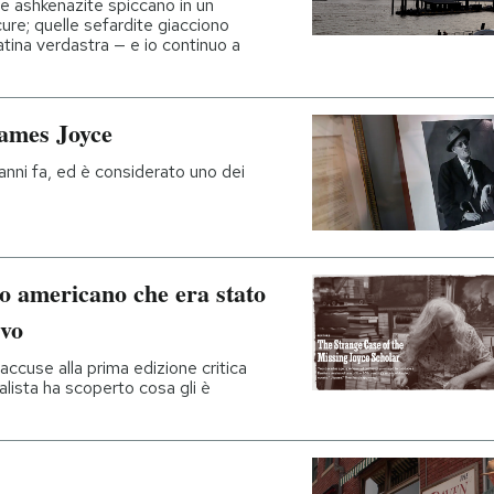
be ashkenazite spiccano in un
cure; quelle sefardite giacciono
atina verdastra — e io continuo a
James Joyce
 anni fa, ed è considerato uno dei
so americano che era stato
ivo
ccuse alla prima edizione critica
nalista ha scoperto cosa gli è