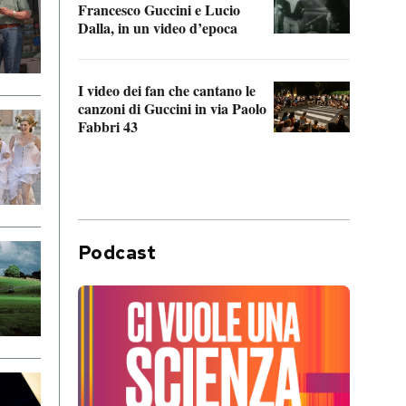
Francesco Guccini e Lucio
“Loco
Dalla, in un video d’epoca
Franc
I video dei fan che cantano le
Il de
canzoni di Guccini in via Paolo
Edoar
Fabbri 43
cappi
Podcast