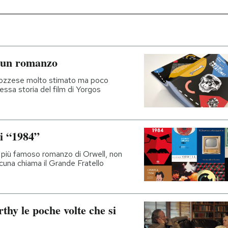
e un romanzo
scozzese molto stimato ma poco
essa storia del film di Yorgos
di “1984”
l più famoso romanzo di Orwell, non
lcuna chiama il Grande Fratello
y le poche volte che si