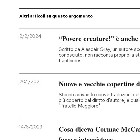
Altri articoli su questo argomento
2/2/2024
“Povere creature!” è anch
Scritto da Alasdair Gray, un autore 
conosciuto, non racconta proprio la st
Lanthimos
20/1/2021
Nuove e vecchie copertine 
Stanno arrivando nuove traduzioni de
più coperto dal diritto d'autore, e qua
"Fratello Maggiore"
14/6/2023
Cosa diceva Cormac McCarth
faceva intervistare