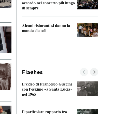
accordo nel concerto più lungo
di sempre
Il ci
parla
Alcuni ristoranti si danno la
nessu
mancia da soli
Fla
hes
Il video di Francesco Guccini
Sulla
con l’eskimo «a Santa Lucia»
vorti
nel 1965
veder
Il particolare rapporto tra
La ve