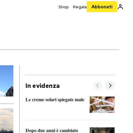
Abbonati
Shop
Regala
In evidenza
Le creme solari spiegate male
FitAc
guerr
Dopo due anni è cambiato
A cos