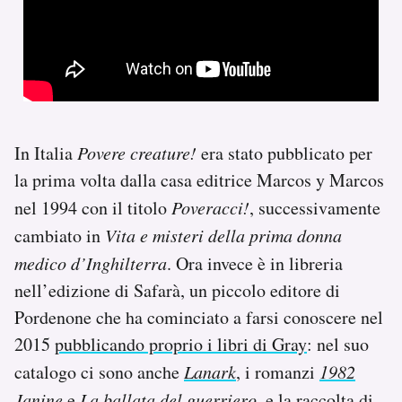
In Italia
Povere creature!
era stato pubblicato per
la prima volta dalla casa editrice Marcos y Marcos
nel 1994 con il titolo
Poveracci!
, successivamente
cambiato in
Vita e misteri della prima donna
medico d’Inghilterra
. Ora invece è in libreria
nell’edizione di Safarà, un piccolo editore di
Pordenone che ha cominciato a farsi conoscere nel
2015
pubblicando proprio i libri di Gray
: nel suo
catalogo ci sono anche
Lanark
, i romanzi
1982
Janine
e
La ballata del guerriero
, e la raccolta di