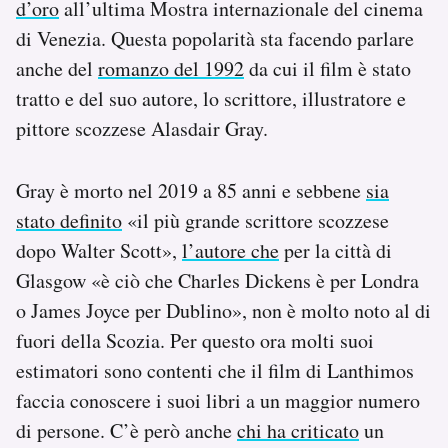
d’oro
all’ultima Mostra internazionale del cinema
Notifiche mobile
di Venezia. Questa popolarità sta facendo parlare
Regala il Post
anche del
romanzo del 1992
da cui il film è stato
Hai bisogno di aiuto?
Esci
tratto e del suo autore, lo scrittore, illustratore e
pittore scozzese Alasdair Gray.
Gray è morto nel 2019 a 85 anni e sebbene
sia
stato definito
«il più grande scrittore scozzese
dopo Walter Scott»,
l’autore che
per la città di
Glasgow «è ciò che Charles Dickens è per Londra
o James Joyce per Dublino», non è molto noto al di
fuori della Scozia. Per questo ora molti suoi
estimatori sono contenti che il film di Lanthimos
faccia conoscere i suoi libri a un maggior numero
di persone. C’è però anche
chi ha criticato
un