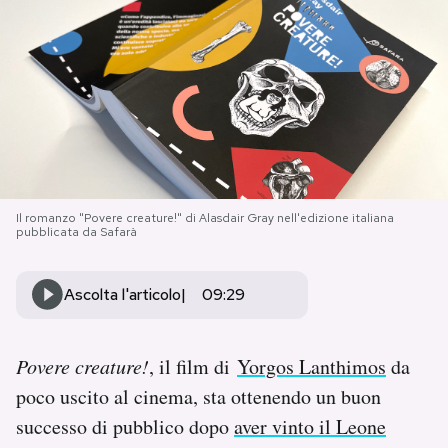
PODCAST
NEWSLETTER
I MIEI PREFERITI
Il romanzo "Povere creature!" di Alasdair Gray nell'edizione italiana
pubblicata da Safarà
SHOP
Ascolta l'articolo
09:29
CALENDARIO
Povere creature!
, il film di
Yorgos Lanthimos
da
AREA PERSONALE
poco uscito al cinema, sta ottenendo un buon
Area Personale
successo di pubblico dopo
aver vinto il Leone
Newsletter