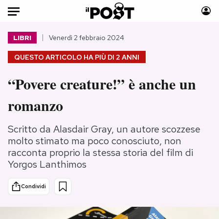
Auto
LIBRI
Venerdì 2 febbraio 2024
QUESTO ARTICOLO HA PIÙ DI
2 ANNI
HOME
“Povere creature!” è anche un
Italia
Moda
Mondo
Libri
romanzo
Politica
Consumismi
Tecnologia
Storie/Idee
Scritto da Alasdair Gray, un autore scozzese
Internet
Ok Boomer!
molto stimato ma poco conosciuto, non
racconta proprio la stessa storia del film di
Scienza
Media
Yorgos Lanthimos
Cultura
Europa
Economia
Altrecose
Condividi
Sport
Mondiali calcio 2026