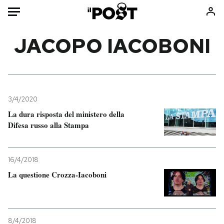
Auto
JACOPO IACOBONI
HOME
Italia
Moda
Mondo
Libri
3/4/2020
Politica
Consumismi
La dura risposta del ministero della
Difesa russo alla Stampa
Tecnologia
Storie/Idee
Internet
Ok Boomer!
Scienza
Media
16/4/2018
Cultura
Europa
La questione Crozza-Iacoboni
Economia
Altrecose
Sport
Mondiali calcio 2026
8/4/2018