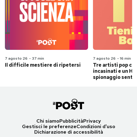
7 agosto 26
-
37 min
7 agosto 26
-
16 min
Il difficile mestiere di ripetersi
Tre artisti pop ch
incasinati e un Hit
spionaggio senti
Chi siamo
Pubblicità
Privacy
Gestisci le preferenze
Condizioni d'uso
Dichiarazione di accessibilità