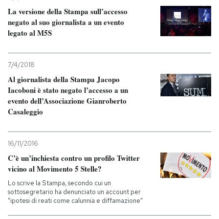
La versione della Stampa sull’accesso
PODCAST
negato al suo giornalista a un evento
legato al M5S
NEWSLETTER
7/4/2018
Al giornalista della Stampa Jacopo
I MIEI PREFERITI
Iacoboni è stato negato l’accesso a un
evento dell’Associazione Gianroberto
Casaleggio
SHOP
16/11/2016
CALENDARIO
C’è un’inchiesta contro un profilo Twitter
vicino al Movimento 5 Stelle?
AREA PERSONALE
Lo scrive la Stampa, secondo cui un
sottosegretario ha denunciato un account per
"ipotesi di reati come calunnia e diffamazione"
Entra