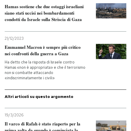
Hamas sostiene che due ostaggi israeliani
siano stati uccisi nei bombardamenti
condotti da Israele sulla Striscia di Gaza
21/12/2023
Emmanuel Macron è sempre più critico
nei confronti della guerra a Gaza
Ha detto che la risposta di Israele contro
Hamas «non è appropriata» e che il terrorismo
non si combatte attaccando
«indiscriminatamente i civili»
Altri articoli su questo argomento
19/3/2026
Il varco di Rafah è stato riaperto per la
prima volta da quando è cominciata la