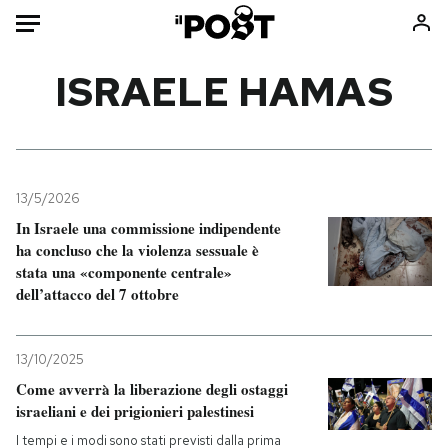
Auto
ISRAELE HAMAS
HOME
Italia
Moda
Mondo
Libri
13/5/2026
Politica
Consumismi
In Israele una commissione indipendente
ha concluso che la violenza sessuale è
Tecnologia
Storie/Idee
stata una «componente centrale»
Internet
Ok Boomer!
dell’attacco del 7 ottobre
Scienza
Media
Cultura
Europa
13/10/2025
Economia
Altrecose
Come avverrà la liberazione degli ostaggi
Sport
Mondiali calcio 2026
israeliani e dei prigionieri palestinesi
I tempi e i modi sono stati previsti dalla prima