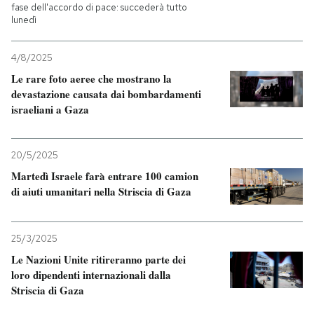
fase dell'accordo di pace: succederà tutto
lunedì
PODCAST
4/8/2025
NEWSLETTER
Le rare foto aeree che mostrano la
devastazione causata dai bombardamenti
israeliani a Gaza
I MIEI PREFERITI
20/5/2025
SHOP
Martedì Israele farà entrare 100 camion
di aiuti umanitari nella Striscia di Gaza
CALENDARIO
25/3/2025
Le Nazioni Unite ritireranno parte dei
AREA PERSONALE
loro dipendenti internazionali dalla
Entra
Striscia di Gaza