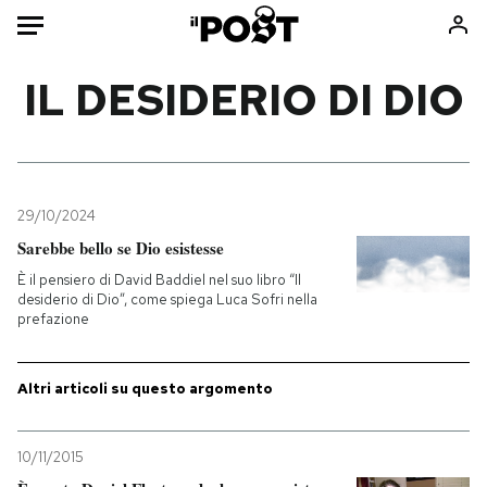
Auto
IL DESIDERIO DI DIO
HOME
Italia
Moda
Mondo
Libri
29/10/2024
Politica
Consumismi
Sarebbe bello se Dio esistesse
Tecnologia
Storie/Idee
È il pensiero di David Baddiel nel suo libro “Il
desiderio di Dio”, come spiega Luca Sofri nella
Internet
Ok Boomer!
prefazione
Scienza
Media
Cultura
Europa
Altri articoli su questo argomento
Economia
Altrecose
Sport
Mondiali calcio 2026
10/11/2015