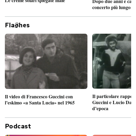
Le creme solari spiegate male
Dopo due anni è camb
concerto più lungo d
Fla
hes
Il particolare rappor
Il video di Francesco Guccini con
Guccini e Lucio Dalla
l’eskimo «a Santa Lucia» nel 1965
d’epoca
Podcast