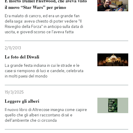
È morto Daniel Fleetwood, che aveva visto
il nuovo “Star Wars” per primo
PODCAST
Era malato di cancro, ed era un grande fan
della saga: aveva chiesto di poter vedere "Il
Risveglio della Forza" in anticipo sulla data di
NEWSLETTER
uscita, e giovedì scorso ce l'aveva fatta
2/11/2013
I MIEI PREFERITI
Le foto del Diwali
La grande festa indiana in cui le strade e le
SHOP
case si riempiono di luci e candele, celebrata
in molti paesi del mondo
CALENDARIO
19/3/2025
Leggere gli alberi
AREA PERSONALE
Il nuovo libro di Altrecose insegna come capire
quello che gli alberi raccontano di sé e
dell’ambiente che ci circonda
Entra