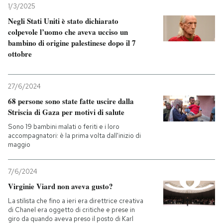
1/3/2025
Negli Stati Uniti è stato dichiarato
PODCAST
colpevole l’uomo che aveva ucciso un
bambino di origine palestinese dopo il 7
ottobre
NEWSLETTER
I MIEI PREFERITI
27/6/2024
68 persone sono state fatte uscire dalla
Striscia di Gaza per motivi di salute
SHOP
Sono 19 bambini malati o feriti e i loro
accompagnatori: è la prima volta dall'inizio di
maggio
CALENDARIO
7/6/2024
AREA PERSONALE
Virginie Viard non aveva gusto?
La stilista che fino a ieri era direttrice creativa
Entra
di Chanel era oggetto di critiche e prese in
giro da quando aveva preso il posto di Karl