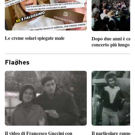
Le creme solari spiegate male
Dopo due anni è camb
concerto più lungo d
Fla
hes
Il particolare rappor
Il video di Francesco Guccini con