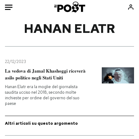
Auto
HANAN ELATR
HOME
Italia
Moda
Mondo
Libri
22/12/2023
Politica
Consumismi
La vedova di Jamal Khashoggi riceverà
asilo politico negli Stati Uniti
Tecnologia
Storie/Idee
Hanan Elatr era la moglie del giornalista
Internet
Ok Boomer!
saudita ucciso nel 2018, secondo molte
Scienza
Media
inchieste per ordine del governo del suo
paese
Cultura
Europa
Economia
Altrecose
Altri articoli su questo argomento
Sport
Mondiali calcio 2026