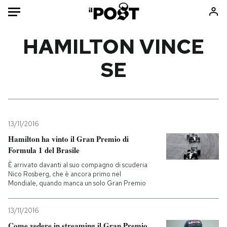
Auto
HAMILTON VINCE
SE
HOME
Italia
Moda
Mondo
Libri
Politica
Consumismi
13/11/2016
Tecnologia
Storie/Idee
Hamilton ha vinto il Gran Premio di
Internet
Ok Boomer!
Formula 1 del Brasile
Scienza
Media
È arrivato davanti al suo compagno di scuderia
Cultura
Europa
Nico Rosberg, che è ancora primo nel
Mondiale, quando manca un solo Gran Premio
Economia
Altrecose
Sport
Mondiali calcio 2026
13/11/2016
Come vedere in streaming il Gran Premio