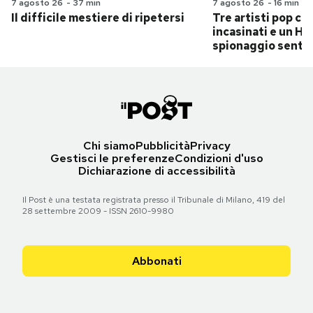
7 agosto 26
-
37 min
7 agosto 26
-
16 min
Il difficile mestiere di ripetersi
Tre artisti pop ch
incasinati e un Hit
spionaggio senti
Chi siamo
Pubblicità
Privacy
Gestisci le preferenze
Condizioni d'uso
Dichiarazione di accessibilità
Il Post è una testata registrata presso il Tribunale di Milano, 419 del
28 settembre 2009 - ISSN 2610-9980
Abbonati