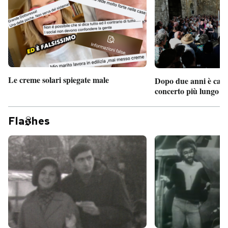
Le creme solari spiegate male
Dopo due anni è camb
concerto più lungo d
Fla
hes