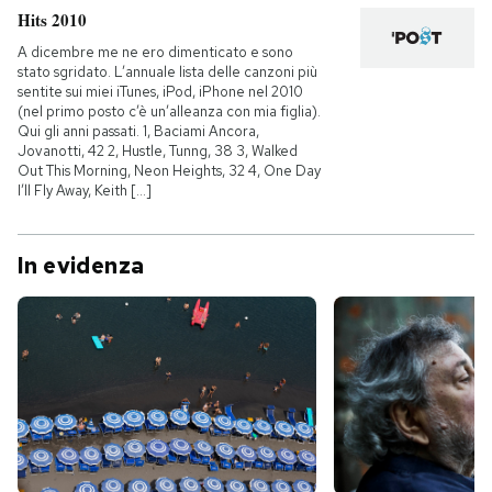
Hits 2010
PODCAST
A dicembre me ne ero dimenticato e sono
stato sgridato. L’annuale lista delle canzoni più
sentite sui miei iTunes, iPod, iPhone nel 2010
(nel primo posto c’è un’alleanza con mia figlia).
NEWSLETTER
Qui gli anni passati. 1, Baciami Ancora,
Jovanotti, 42 2, Hustle, Tunng, 38 3, Walked
Out This Morning, Neon Heights, 32 4, One Day
I MIEI PREFERITI
I’ll Fly Away, Keith [...]
In evidenza
SHOP
CALENDARIO
AREA PERSONALE
Entra