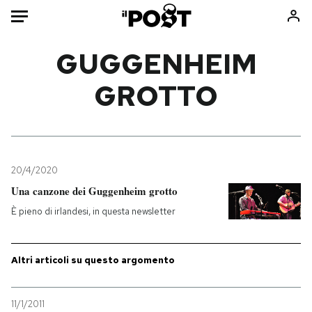
Auto
GUGGENHEIM
GROTTO
HOME
Italia
Moda
Mondo
Libri
Politica
Consumismi
20/4/2020
Tecnologia
Storie/Idee
Una canzone dei Guggenheim grotto
Internet
Ok Boomer!
È pieno di irlandesi, in questa newsletter
Scienza
Media
Cultura
Europa
Economia
Altrecose
Altri articoli su questo argomento
Sport
Mondiali calcio 2026
11/1/2011