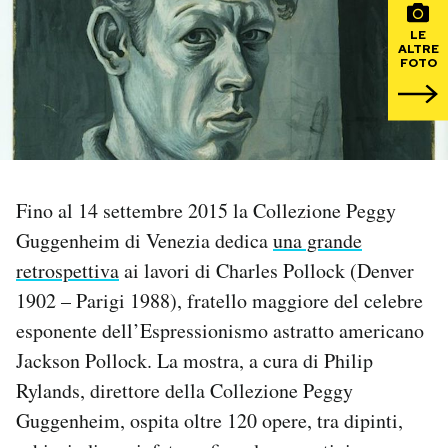
LE
PODCAST
ALTRE
FOTO
NEWSLETTER
I MIEI PREFERITI
Fino al 14 settembre 2015 la Collezione Peggy
Guggenheim di Venezia dedica
una grande
SHOP
retrospettiva
ai lavori di Charles Pollock (Denver
1902 – Parigi 1988), fratello maggiore del celebre
CALENDARIO
esponente dell’Espressionismo astratto americano
Jackson Pollock. La mostra, a cura di Philip
AREA PERSONALE
Rylands, direttore della Collezione Peggy
Area Personale
Guggenheim, ospita oltre 120 opere, tra dipinti,
Newsletter