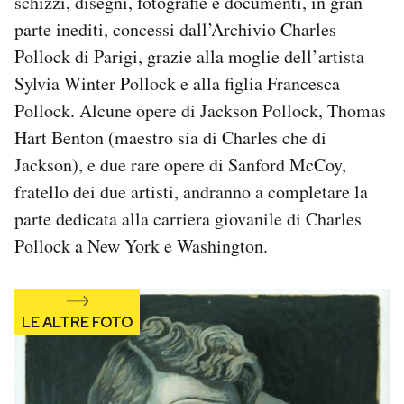
schizzi, disegni, fotografie e documenti, in gran
Notifiche mobile
parte inediti, concessi dall’Archivio Charles
Regala il Post
Pollock di Parigi, grazie alla moglie dell’artista
Hai bisogno di aiuto?
Sylvia Winter Pollock e alla figlia Francesca
Esci
Pollock. Alcune opere di Jackson Pollock, Thomas
Hart Benton (maestro sia di Charles che di
Jackson), e due rare opere di Sanford McCoy,
fratello dei due artisti, andranno a completare la
parte dedicata alla carriera giovanile di Charles
Pollock a New York e Washington.