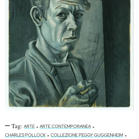
Tag:
-
-
ARTE
ARTE CONTEMPORANEA
-
-
CHARLES POLLOCK
COLLEZIONE PEGGY GUGGENHEIM