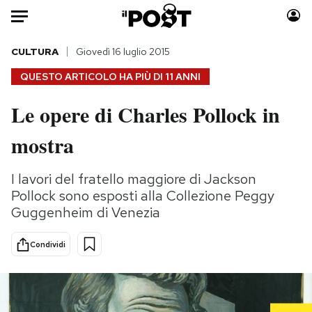
Auto
CULTURA
Giovedì 16 luglio 2015
QUESTO ARTICOLO HA PIÙ DI
11 ANNI
HOME
Le opere di Charles Pollock in
Italia
Moda
mostra
Mondo
Libri
Politica
Consumismi
I lavori del fratello maggiore di Jackson
Tecnologia
Storie/Idee
Pollock sono esposti alla Collezione Peggy
Internet
Ok Boomer!
Guggenheim di Venezia
Scienza
Media
Cultura
Europa
Condividi
Economia
Altrecose
Sport
Mondiali calcio 2026