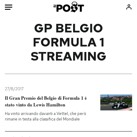
Auto
GP BELGIO
FORMULA 1
HOME
STREAMING
Italia
Moda
Mondo
Libri
Politica
Consumismi
Tecnologia
Storie/Idee
Internet
Ok Boomer!
27/8/2017
Scienza
Media
Il Gran Premio del Belgio di Formula 1 è
stato vinto da Lewis Hamilton
Cultura
Europa
Economia
Altrecose
Ha vinto arrivando davanti a Vettel, che però
rimane in testa alla classifica del Mondiale
Sport
Mondiali calcio 2026