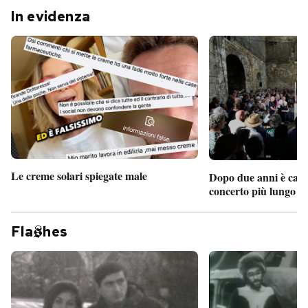
In evidenza
Le creme solari spiegate male
Dopo due anni è camb
concerto più lungo d
Fla
hes