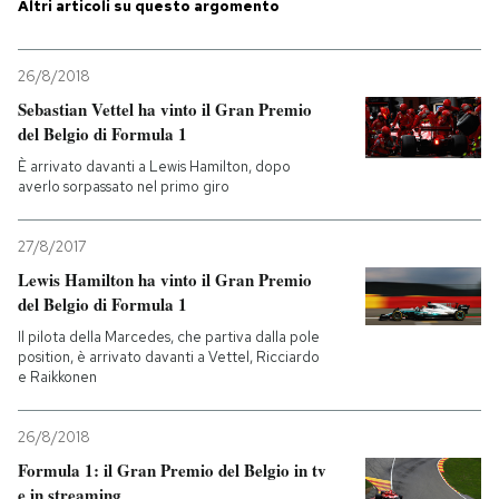
Altri articoli su questo argomento
PODCAST
26/8/2018
Sebastian Vettel ha vinto il Gran Premio
NEWSLETTER
del Belgio di Formula 1
È arrivato davanti a Lewis Hamilton, dopo
averlo sorpassato nel primo giro
I MIEI PREFERITI
27/8/2017
SHOP
Lewis Hamilton ha vinto il Gran Premio
del Belgio di Formula 1
Il pilota della Marcedes, che partiva dalla pole
CALENDARIO
position, è arrivato davanti a Vettel, Ricciardo
e Raikkonen
AREA PERSONALE
26/8/2018
Entra
Formula 1: il Gran Premio del Belgio in tv
e in streaming