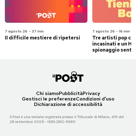
7 agosto 26
-
37 min
7 agosto 26
-
16 min
Il difficile mestiere di ripetersi
Tre artisti pop ch
incasinati e un Hit
spionaggio senti
Chi siamo
Pubblicità
Privacy
Gestisci le preferenze
Condizioni d'uso
Dichiarazione di accessibilità
Il Post è una testata registrata presso il Tribunale di Milano, 419 del
28 settembre 2009 - ISSN 2610-9980