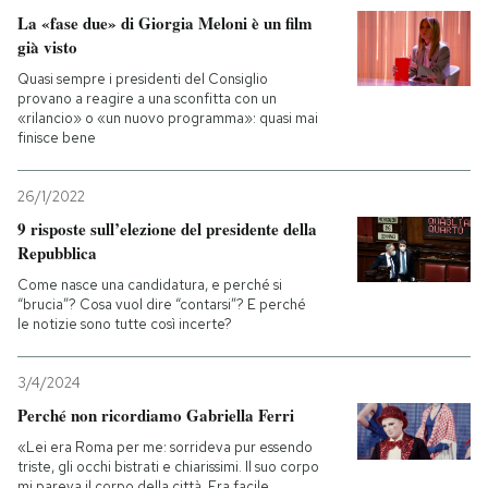
La «fase due» di Giorgia Meloni è un film
già visto
Quasi sempre i presidenti del Consiglio
provano a reagire a una sconfitta con un
«rilancio» o «un nuovo programma»: quasi mai
finisce bene
26/1/2022
9 risposte sull’elezione del presidente della
Repubblica
Come nasce una candidatura, e perché si
“brucia”? Cosa vuol dire “contarsi”? E perché
le notizie sono tutte così incerte?
3/4/2024
Perché non ricordiamo Gabriella Ferri
«Lei era Roma per me: sorrideva pur essendo
triste, gli occhi bistrati e chiarissimi. Il suo corpo
mi pareva il corpo della città. Era facile