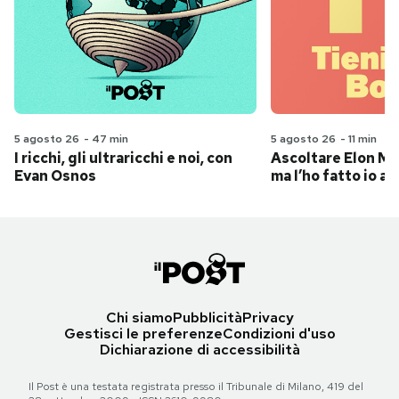
5 agosto 26
-
47 min
5 agosto 26
-
11 min
I ricchi, gli ultraricchi e noi, con
Ascoltare Elon Mus
Evan Osnos
ma l’ho fatto io al
Chi siamo
Pubblicità
Privacy
Gestisci le preferenze
Condizioni d'uso
Dichiarazione di accessibilità
Il Post è una testata registrata presso il Tribunale di Milano, 419 del