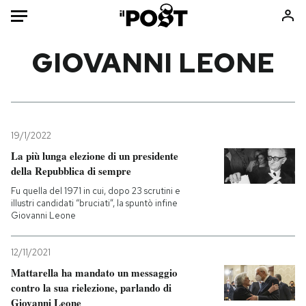
Auto
GIOVANNI LEONE
HOME
Italia
Moda
Mondo
Libri
19/1/2022
Politica
Consumismi
La più lunga elezione di un presidente
della Repubblica di sempre
Tecnologia
Storie/Idee
Fu quella del 1971 in cui, dopo 23 scrutini e
Internet
Ok Boomer!
illustri candidati “bruciati”, la spuntò infine
Scienza
Media
Giovanni Leone
Cultura
Europa
Economia
Altrecose
12/11/2021
Mattarella ha mandato un messaggio
Sport
Mondiali calcio 2026
contro la sua rielezione, parlando di
Giovanni Leone