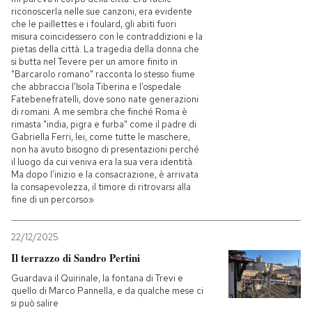
riconoscerla nelle sue canzoni, era evidente
che le paillettes e i foulard, gli abiti fuori
misura coincidessero con le contraddizioni e la
pietas della città. La tragedia della donna che
si butta nel Tevere per un amore finito in
"Barcarolo romano" racconta lo stesso fiume
che abbraccia l’Isola Tiberina e l’ospedale
Fatebenefratelli, dove sono nate generazioni
di romani. A me sembra che finché Roma è
rimasta "india, pigra e furba" come il padre di
Gabriella Ferri, lei, come tutte le maschere,
non ha avuto bisogno di presentazioni perché
il luogo da cui veniva era la sua vera identità.
Ma dopo l’inizio e la consacrazione, è arrivata
la consapevolezza, il timore di ritrovarsi alla
fine di un percorso»
22/12/2025
Il terrazzo di Sandro Pertini
Guardava il Quirinale, la fontana di Trevi e
quello di Marco Pannella, e da qualche mese ci
si può salire