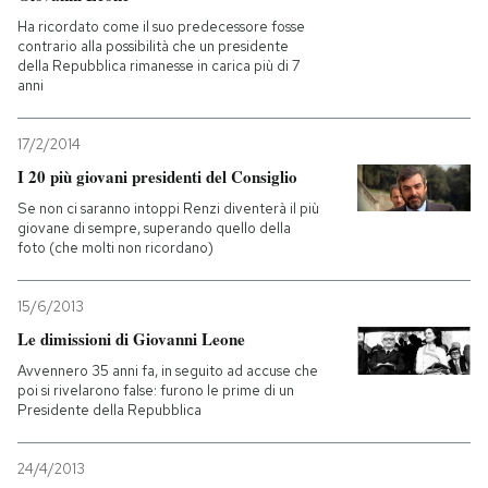
Ha ricordato come il suo predecessore fosse
PODCAST
contrario alla possibilità che un presidente
della Repubblica rimanesse in carica più di 7
anni
NEWSLETTER
17/2/2014
I 20 più giovani presidenti del Consiglio
I MIEI PREFERITI
Se non ci saranno intoppi Renzi diventerà il più
giovane di sempre, superando quello della
foto (che molti non ricordano)
SHOP
15/6/2013
CALENDARIO
Le dimissioni di Giovanni Leone
Avvennero 35 anni fa, in seguito ad accuse che
poi si rivelarono false: furono le prime di un
AREA PERSONALE
Presidente della Repubblica
Entra
24/4/2013