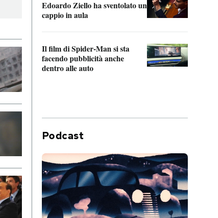
Edoardo Ziello ha sventolato un
da P
cappio in aula
La de
Il film di Spider-Man si sta
Franc
facendo pubblicità anche
dello
dentro alle auto
Podcast