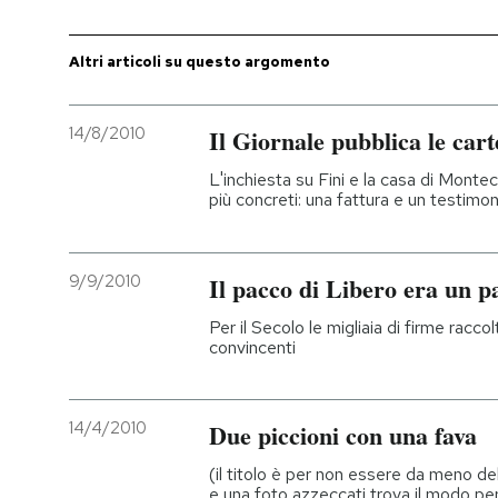
PODCAST
Altri articoli su questo argomento
NEWSLETTER
14/8/2010
Il Giornale pubblica le cart
L'inchiesta su Fini e la casa di Montec
I MIEI PREFERITI
più concreti: una fattura e un testimo
SHOP
9/9/2010
Il pacco di Libero era un p
Per il Secolo le migliaia di firme racc
CALENDARIO
convincenti
AREA PERSONALE
14/4/2010
Due piccioni con una fava
Entra
(il titolo è per non essere da meno d
e una foto azzeccati trova il modo per