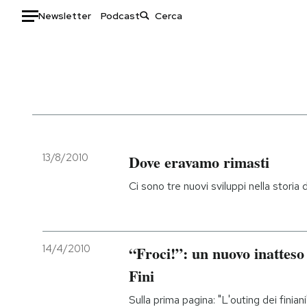
Newsletter
Podcast
Auto
HOME
Italia
Moda
Mondo
Libri
Politica
Consumismi
13/8/2010
Dove eravamo rimasti
Tecnologia
Storie/Idee
Ci sono tre nuovi sviluppi nella storia 
Internet
Ok Boomer!
Scienza
Media
Cultura
Europa
14/4/2010
“Froci!”: un nuovo inatteso 
Economia
Altrecose
Fini
Sport
Mondiali calcio 2026
Sulla prima pagina: "L'outing dei finian