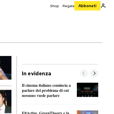
Abbonati
Shop
Regala
In evidenza
Il cinema italiano comincia a
A cos
parlare del problema di cui
nessuno vuole parlare
Cosa 
FitActive, GreenTheory e la