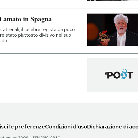
ì amato in Spagna
aratteriali, il celebre regista da poco
re stato piuttosto divisivo nel suo
ando
sci le preferenze
Condizioni d'uso
Dichiarazione di acc
 28 settembre 2009 - ISSN 2610-9980