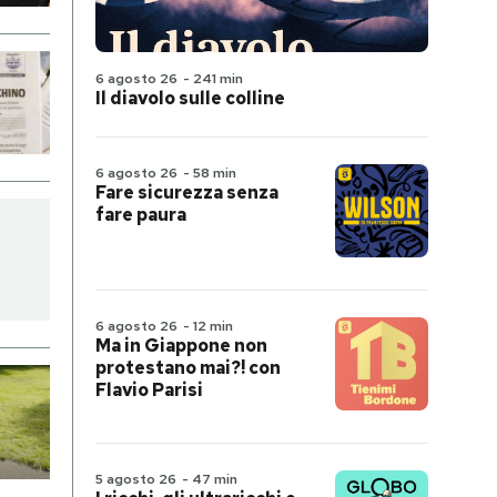
6 agosto 26
-
241 min
Il diavolo sulle colline
6 agosto 26
-
58 min
Fare sicurezza senza
fare paura
6 agosto 26
-
12 min
Ma in Giappone non
protestano mai?! con
Flavio Parisi
5 agosto 26
-
47 min