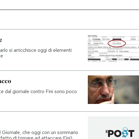
e
arlo si arricchisce oggi di elementi
ne
acco
olte dal giornale contro Fini sono poco
el Giornale, che oggi con un sommario
fetto di tornare ad attaccare Fini)