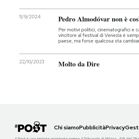
11/9/2024
Pedro Almodóvar non è cos
Per motivi politici, cinematografici e c
vincitore al festival di Venezia è semp
paese, ma forse qualcosa sta cambi
22/10/2023
Molto da Dire
Chi siamo
Pubblicità
Privacy
Gesti
Il Post è una testata registrata presso il Tribunale di Milano, 419 del