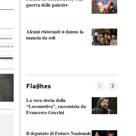
“Odis
guerra delle palestre
Che s
strum
Alcuni ristoranti si danno la
mancia da soli
Fla
hes
La vera storia della
Il vi
“Locomotiva”, raccontata da
inseg
Francesco Guccini
Khers
Il deputato di Futuro Nazionale
La pl