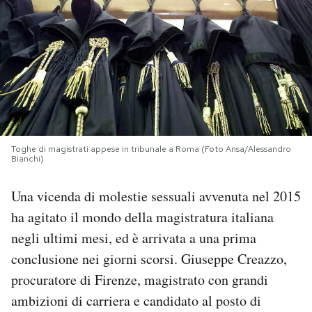
PODCAST
NEWSLETTER
I MIEI PREFERITI
Toghe di magistrati appese in tribunale a Roma (Foto Ansa/Alessandro
Bianchi)
SHOP
Una vicenda di molestie sessuali avvenuta nel 2015
CALENDARIO
ha agitato il mondo della magistratura italiana
negli ultimi mesi, ed è arrivata a una prima
conclusione nei giorni scorsi. Giuseppe Creazzo,
AREA PERSONALE
procuratore di Firenze, magistrato con grandi
Area Personale
ambizioni di carriera e candidato al posto di
Newsletter