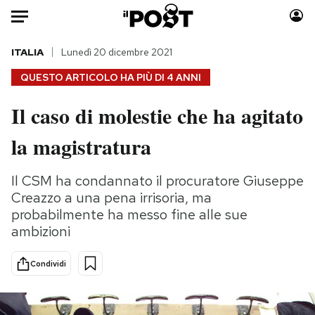
Auto
ITALIA
Lunedì 20 dicembre 2021
QUESTO ARTICOLO HA PIÙ DI
4 ANNI
HOME
Il caso di molestie che ha agitato
Italia
Moda
la magistratura
Mondo
Libri
Politica
Consumismi
Il CSM ha condannato il procuratore Giuseppe
Tecnologia
Storie/Idee
Creazzo a una pena irrisoria, ma
Internet
Ok Boomer!
probabilmente ha messo fine alle sue
Scienza
Media
ambizioni
Cultura
Europa
Economia
Altrecose
Condividi
Sport
Mondiali calcio 2026