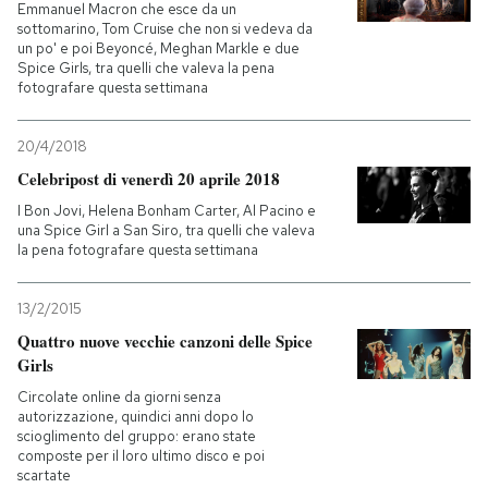
Emmanuel Macron che esce da un
sottomarino, Tom Cruise che non si vedeva da
PODCAST
un po' e poi Beyoncé, Meghan Markle e due
Spice Girls, tra quelli che valeva la pena
fotografare questa settimana
NEWSLETTER
20/4/2018
Celebripost di venerdì 20 aprile 2018
I MIEI PREFERITI
I Bon Jovi, Helena Bonham Carter, Al Pacino e
una Spice Girl a San Siro, tra quelli che valeva
la pena fotografare questa settimana
SHOP
13/2/2015
CALENDARIO
Quattro nuove vecchie canzoni delle Spice
Girls
Circolate online da giorni senza
AREA PERSONALE
autorizzazione, quindici anni dopo lo
scioglimento del gruppo: erano state
Entra
composte per il loro ultimo disco e poi
scartate