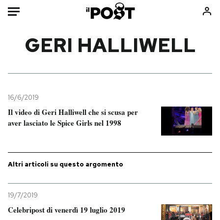
Auto
GERI HALLIWELL
HOME
Italia
Moda
Mondo
Libri
16/6/2019
Politica
Consumismi
Il video di Geri Halliwell che si scusa per
aver lasciato le Spice Girls nel 1998
Tecnologia
Storie/Idee
Internet
Ok Boomer!
Scienza
Media
Altri articoli su questo argomento
Cultura
Europa
Economia
Altrecose
19/7/2019
Sport
Mondiali calcio 2026
Celebripost di venerdì 19 luglio 2019