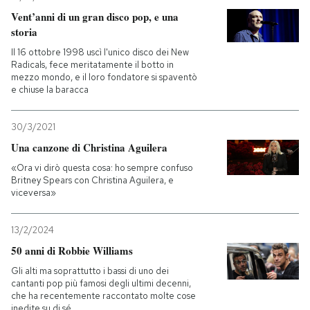
Vent’anni di un gran disco pop, e una
storia
Il 16 ottobre 1998 uscì l'unico disco dei New
Radicals, fece meritatamente il botto in
mezzo mondo, e il loro fondatore si spaventò
e chiuse la baracca
30/3/2021
Una canzone di Christina Aguilera
«Ora vi dirò questa cosa: ho sempre confuso
Britney Spears con Christina Aguilera, e
viceversa»
13/2/2024
50 anni di Robbie Williams
Gli alti ma soprattutto i bassi di uno dei
cantanti pop più famosi degli ultimi decenni,
che ha recentemente raccontato molte cose
inedite su di sé