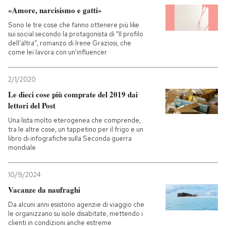
«Amore, narcisismo e gatti»
PODCAST
Sono le tre cose che fanno ottenere più like
sui social secondo la protagonista di "Il profilo
dell'altra", romanzo di Irene Graziosi, che
come lei lavora con un'influencer
NEWSLETTER
2/1/2020
I MIEI PREFERITI
Le dieci cose più comprate del 2019 dai
lettori del Post
SHOP
Una lista molto eterogenea che comprende,
tra le altre cose, un tappetino per il frigo e un
libro di infografiche sulla Seconda guerra
mondiale
CALENDARIO
10/9/2024
AREA PERSONALE
Vacanze da naufraghi
Da alcuni anni esistono agenzie di viaggio che
Entra
le organizzano su isole disabitate, mettendo i
clienti in condizioni anche estreme