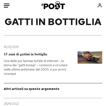
Auto
GATTI IN BOTTIGLIA
HOME
Italia
Moda
Mondo
Libri
18/12/2015
Politica
Consumismi
15 anni di gattini in bottiglia
Tecnologia
Storie/Idee
Una delle più famose bufale di internet – la
storia dei "gatti bonsai" – cominciò a circolare
Internet
Ok Boomer!
nelle ultime settimane del 2000, e poi arrivò
Scienza
Media
ovunque
Cultura
Europa
Economia
Altrecose
Altri articoli su questo argomento
Sport
Mondiali calcio 2026
28/4/2022