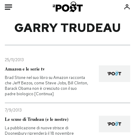
Auto
GARRY TRUDEAU
HOME
Italia
Moda
Mondo
Libri
25/11/2013
Politica
Consumismi
Amazon e le serie tv
Tecnologia
Storie/Idee
Brad Stone nel suo libro su Amazon racconta
che Jeff Bezos, come Steve Jobs, Bill Clinton,
Internet
Ok Boomer!
Barack Obama non è cresciuto con il suo
Scienza
Media
padre biologico [Continua]
Cultura
Europa
7/9/2013
Economia
Altrecose
Le scuse di Trudeau (e le nostre)
Sport
Mondiali calcio 2026
La pubblicazione di nuove strisce di
Doonesbury riprenderà il 18 novembre