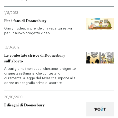
PODCAST
1/6/2013
Per i fans di Doonesbury
NEWSLETTER
Garry Trudeau si prende una vacanza estiva
per un nuovo progetto video
I MIEI PREFERITI
12/3/2012
Le contestate strisce di Doonesbury
sull’aborto
SHOP
Alcuni giornali non pubblicheranno le vignette
di questa settimana, che contestano
duramente la legge del Texas che impone alle
CALENDARIO
donne un'ecografia prima di abortire
AREA PERSONALE
26/10/2010
I disegni di Doonesbury
Entra