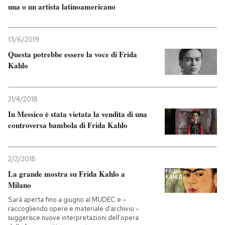
una o un artista latinoamericano
PODCAST
13/6/2019
Questa potrebbe essere la voce di Frida
NEWSLETTER
Kahlo
I MIEI PREFERITI
21/4/2018
In Messico è stata vietata la vendita di una
SHOP
controversa bambola di Frida Kahlo
CALENDARIO
2/2/2018
La grande mostra su Frida Kahlo a
Milano
AREA PERSONALE
Sarà aperta fino a giugno al MUDEC e –
Entra
raccogliendo opere e materiale d'archivio –
suggerisce nuove interpretazioni dell'opera