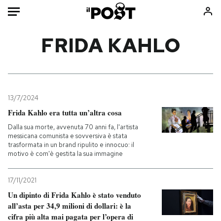
Auto
FRIDA KAHLO
HOME
Italia
Moda
Mondo
Libri
13/7/2024
Politica
Consumismi
Frida Kahlo era tutta un’altra cosa
Tecnologia
Storie/Idee
Dalla sua morte, avvenuta 70 anni fa, l'artista
messicana comunista e sovversiva è stata
Internet
Ok Boomer!
trasformata in un brand ripulito e innocuo: il
Scienza
Media
motivo è com'è gestita la sua immagine
Cultura
Europa
17/11/2021
Economia
Altrecose
Un dipinto di Frida Kahlo è stato venduto
Sport
Mondiali calcio 2026
all’asta per 34,9 milioni di dollari: è la
cifra più alta mai pagata per l’opera di