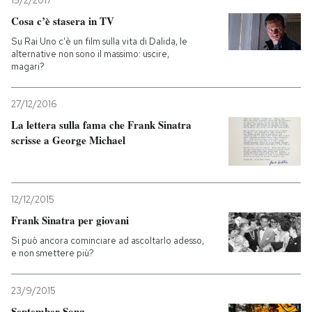
15/2/2017
Cosa c’è stasera in TV
PODCAST
Su Rai Uno c'è un film sulla vita di Dalida, le
alternative non sono il massimo: uscire,
magari?
NEWSLETTER
27/12/2016
I MIEI PREFERITI
La lettera sulla fama che Frank Sinatra
scrisse a George Michael
SHOP
12/12/2015
CALENDARIO
Frank Sinatra per giovani
Si può ancora cominciare ad ascoltarlo adesso,
e non smettere più?
AREA PERSONALE
Entra
23/9/2015
September Song