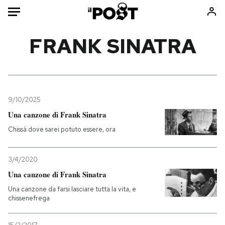
Auto
FRANK SINATRA
HOME
Italia
Moda
Mondo
Libri
9/10/2025
Politica
Consumismi
Una canzone di Frank Sinatra
Tecnologia
Storie/Idee
Chissà dove sarei potuto essere, ora
Internet
Ok Boomer!
Scienza
Media
3/4/2020
Cultura
Europa
Una canzone di Frank Sinatra
Economia
Altrecose
Una canzone da farsi lasciare tutta la vita, e
chissenefrega
Sport
Mondiali calcio 2026