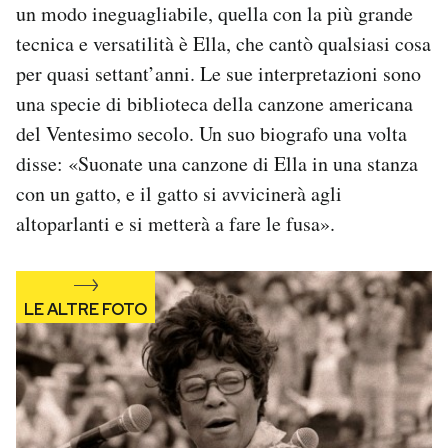
un modo ineguagliabile, quella con la più grande
Notifiche mobile
tecnica e versatilità è Ella, che cantò qualsiasi cosa
Regala il Post
Hai bisogno di aiuto?
per quasi settant’anni. Le sue interpretazioni sono
Esci
una specie di biblioteca della canzone americana
del Ventesimo secolo. Un suo biografo una volta
disse: «Suonate una canzone di Ella in una stanza
con un gatto, e il gatto si avvicinerà agli
altoparlanti e si metterà a fare le fusa».