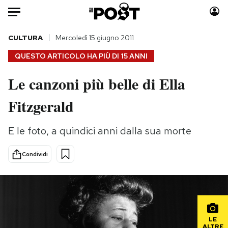
Auto
CULTURA
Mercoledì 15 giugno 2011
QUESTO ARTICOLO HA PIÙ DI
15 ANNI
HOME
Le canzoni più belle di Ella
Italia
Moda
Fitzgerald
Mondo
Libri
Politica
Consumismi
E le foto, a quindici anni dalla sua morte
Tecnologia
Storie/Idee
Internet
Ok Boomer!
Condividi
Scienza
Media
Cultura
Europa
Economia
Altrecose
Sport
Mondiali calcio 2026
LE
ALTRE