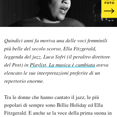
FOTO
PODCAST
NEWSLETTER
Quindici anni fa moriva una delle voci femminili
I MIEI PREFERITI
più belle del secolo scorso, Ella Fitzgerald,
leggenda del jazz. Luca Sofri (il peraltro direttore
SHOP
del Post) in
Playlist, La musica è cambiata
aveva
elencato le sue interpretazioni preferite di un
CALENDARIO
repertorio enorme.
Tra le donne che hanno cantato il jazz, le più
AREA PERSONALE
popolari di sempre sono Billie Holiday ed Ella
Area Personale
Fitzgerald. E anche se la voce della prima suona in
Newsletter