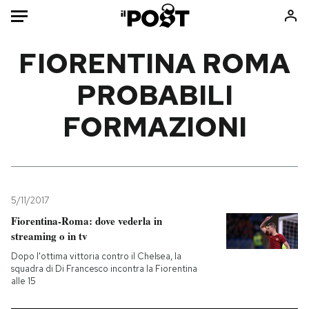
Auto
FIORENTINA ROMA
PROBABILI
HOME
FORMAZIONI
Italia
Moda
Mondo
Libri
Politica
Consumismi
Tecnologia
Storie/Idee
Internet
Ok Boomer!
5/11/2017
Scienza
Media
Fiorentina-Roma: dove vederla in
streaming o in tv
Cultura
Europa
Economia
Altrecose
Dopo l'ottima vittoria contro il Chelsea, la
squadra di Di Francesco incontra la Fiorentina
Sport
Mondiali calcio 2026
alle 15