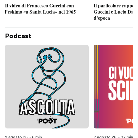
Il particolare rappor
Il video di Francesco Guccini con
Guccini e Lucio Dalla
l’eskimo «a Santa Lucia» nel 1965
d’epoca
Podcast
9 agosto 26
-
6 min
7 agosto 26
-
37 min