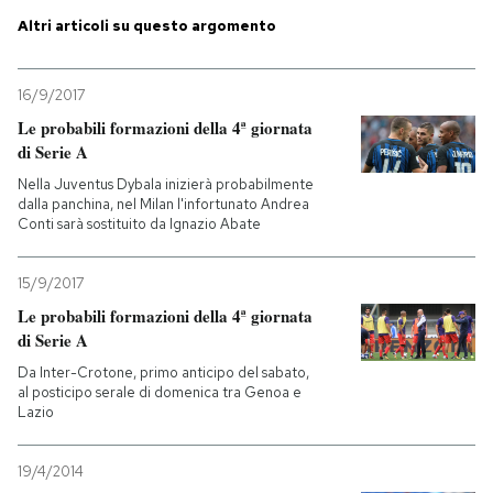
Altri articoli su questo argomento
PODCAST
16/9/2017
NEWSLETTER
Le probabili formazioni della 4ª giornata
di Serie A
Nella Juventus Dybala inizierà probabilmente
I MIEI PREFERITI
dalla panchina, nel Milan l'infortunato Andrea
Conti sarà sostituito da Ignazio Abate
SHOP
15/9/2017
Le probabili formazioni della 4ª giornata
CALENDARIO
di Serie A
Da Inter-Crotone, primo anticipo del sabato,
al posticipo serale di domenica tra Genoa e
AREA PERSONALE
Lazio
Entra
19/4/2014