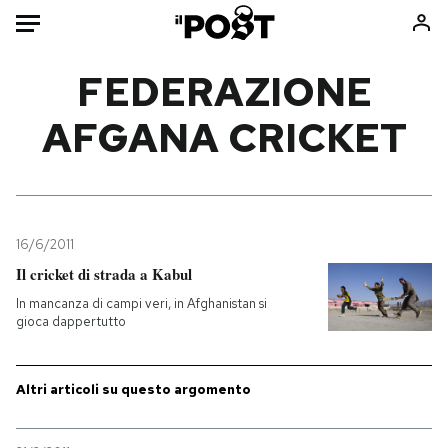
Auto
FEDERAZIONE
AFGANA CRICKET
HOME
Italia
Moda
Mondo
Libri
Politica
Consumismi
16/6/2011
Tecnologia
Storie/Idee
Il cricket di strada a Kabul
Internet
Ok Boomer!
In mancanza di campi veri, in Afghanistan si
Scienza
Media
gioca dappertutto
Cultura
Europa
Economia
Altrecose
Altri articoli su questo argomento
Sport
Mondiali calcio 2026