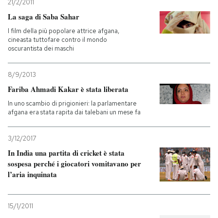
21/2/2011
La saga di Saba Sahar
PODCAST
I film della più popolare attrice afgana,
cineasta tuttofare contro il mondo
oscurantista dei maschi
NEWSLETTER
8/9/2013
I MIEI PREFERITI
Fariba Ahmadi Kakar è stata liberata
In uno scambio di prigionieri: la parlamentare
afgana era stata rapita dai talebani un mese fa
SHOP
3/12/2017
CALENDARIO
In India una partita di cricket è stata
sospesa perché i giocatori vomitavano per
l’aria inquinata
AREA PERSONALE
Entra
15/1/2011