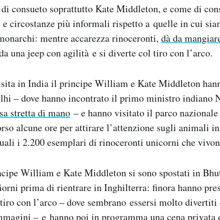
 di consueto soprattutto Kate Middleton, e come di con
i e circostanze più informali rispetto a quelle in cui sia
 monarchi: mentre accarezza rinoceronti,
dà da mangiare
da una jeep con agilità e si diverte col tiro con l’arco.
isita in India il principe William e Kate Middleton hann
i – dove hanno incontrato il primo ministro indiano 
sa stretta di mano
– e hanno visitato il parco nazionale
rso alcune ore per attirare l’attenzione sugli animali in
quali i 2.200 esemplari di rinoceronti unicorni che vivo
rincipe William e Kate Middleton si sono spostati in Bhu
orni prima di rientrare in Inghilterra: finora hanno pre
tiro con l’arco – dove sembrano essersi molto divertiti
mmagini – e hanno poi in programma una cena privata os