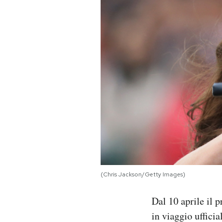
PODCAST
NEWSLETTER
I MIEI PREFERITI
SHOP
CALENDARIO
(Chris Jackson/Getty Images)
AREA PERSONALE
Dal 10 aprile il 
Area Personale
in viaggio uffici
Newsletter