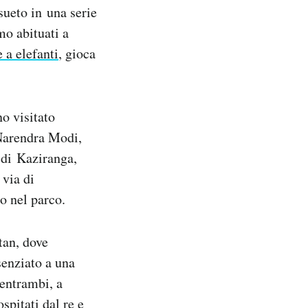
sueto in una serie
mo abituati a
 a elefanti
, gioca
o visitato
Narendra Modi,
 di Kaziranga,
 via di
no nel parco.
tan, dove
senziato a una
 entrambi, a
pitati dal re e