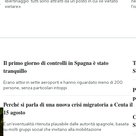
libertinaggio: tutti sono attratti da un posto in cui «è vietato
ne
e
vietare»
l'
Il primo giorno di controlli in Spagna è stato
T
tranquillo
S
Erano attivi in sette aeroporti e hanno riguardato meno di 200
persone, senza particolari intoppi
P
p
Perché si parla di una nuova crisi migratoria a Ceuta il
15 agosto
C
S
È un'eventualità ritenuta plausibile dalle autorità spagnole, basata
su molti gruppi social che invitano alla mobilitazione