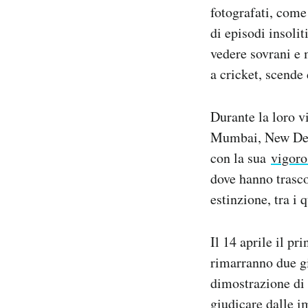
fotografati, come
Notifiche mobile
Regala il Post
di episodi insolit
Hai bisogno di aiuto?
vedere sovrani e
Esci
a cricket, scende 
Durante la loro v
Mumbai, New Delh
con la sua
vigoro
dove hanno trasco
estinzione, tra i 
Il 14 aprile il p
rimarranno due gi
dimostrazione di 
giudicare dalle i