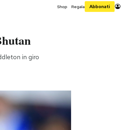
Abbonati
Shop
Regala
 Bhutan
dleton in giro