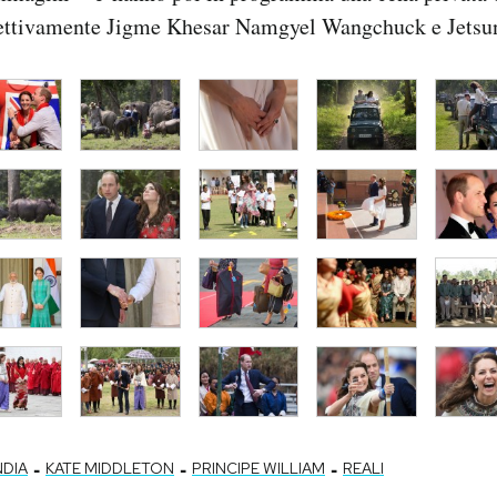
spettivamente Jigme Khesar Namgyel Wangchuck e Jets
-
-
-
NDIA
KATE MIDDLETON
PRINCIPE WILLIAM
REALI