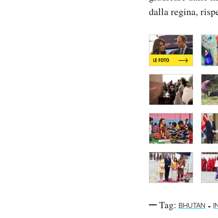
dalla regina, ri
Tag:
-
BHUTAN
I