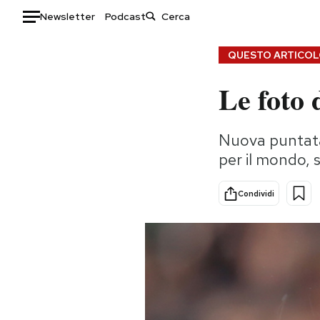
Newsletter
Podcast
Auto
QUESTO ARTICOLO
Le foto 
HOME
Italia
Moda
Nuova puntata 
Mondo
Libri
per il mondo, s
Politica
Consumismi
Tecnologia
Storie/Idee
Condividi
Internet
Ok Boomer!
Scienza
Media
Cultura
Europa
Economia
Altrecose
Sport
Mondiali calcio 2026